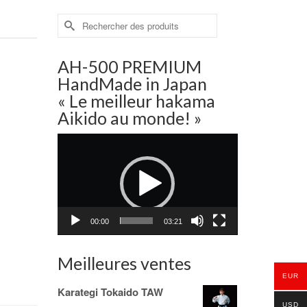
Rechercher :
AH-500 PREMIUM
HandMade in Japan
« Le meilleur hakama
Aikido au monde! »
Lecteur
vidéo
00:00
03:21
Meilleures ventes
EUR
Karategi Tokaido TAW
USD