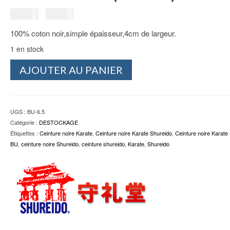
Le
Le
25.00
€
15.00
€
prix
prix
100% coton noir,simple épaisseur,4cm de largeur.
initial
actuel
était :
est :
1 en stock
25.00€.
15.00€.
quantité
AJOUTER AU PANIER
de
Ceinture
noire
Karate
UGS :
BU-6.5
Shureido
Catégorie :
DESTOCKAGE
BU
Étiquettes :
Ceinture noire Karate
,
Ceinture noire Karate Shureido
,
Ceinture noire Karate
Taille
BU
,
ceinture noire Shureido
,
ceinture shureido
,
Karate
,
Shureido
6.5
(320cm)