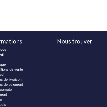
rmations
Nous trouver
opos
eil
Partagez !
Lire l
ique
itions de vente
act
Félicitation 
s de livraison
s de paiement
compte
ment
er
ucts