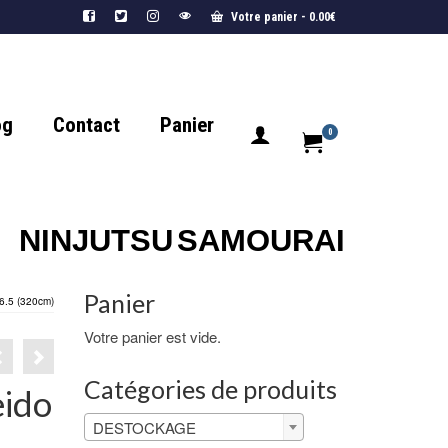
Votre panier
-
0.00
€
og
Contact
Panier
0
NINJUTSU
SAMOURAI
Panier
 6.5 (320cm)
Votre panier est vide.
Catégories de produits
eido
DESTOCKAGE