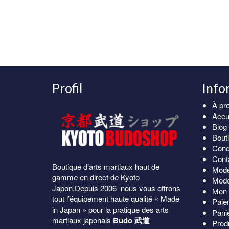
63.00€.
49.00€.
Profil
Info
À pr
Accu
Blog
Bout
Cond
Cont
Boutique d’arts martiaux haut de
Mode
gamme en direct de Kyoto
Mode
Japon.Depuis 2006 nous vous offrons
Mon 
tout l’équipement haute qualité « Made
Paie
in Japan » pour la pratique des arts
Pani
martiaux japonais
Budo 武道
Prod