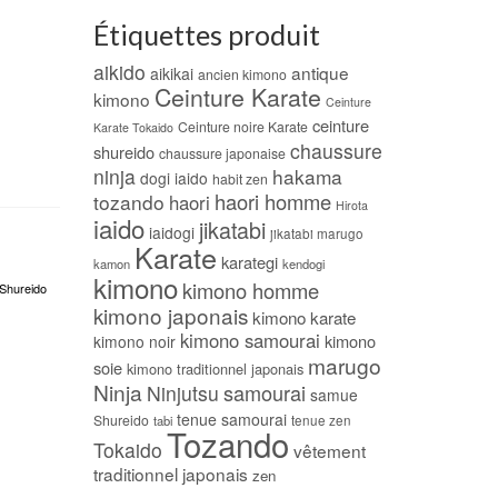
Étiquettes produit
aikido
antique
aikikai
ancien kimono
Ceinture Karate
kimono
Ceinture
ceinture
Ceinture noire Karate
Karate Tokaido
chaussure
shureido
chaussure japonaise
ninja
hakama
dogi iaido
habit zen
haori homme
tozando
haori
Hirota
iaido
jikatabi
iaidogi
jikatabi marugo
Karate
karategi
kamon
kendogi
kimono
kimono homme
 Shureido
kimono japonais
kimono karate
kimono samourai
kimono
kimono noir
marugo
soie
kimono traditionnel japonais
Ninja
samourai
Ninjutsu
samue
tenue samourai
Shureido
tabi
tenue zen
Tozando
Tokaido
vêtement
traditionnel japonais
zen