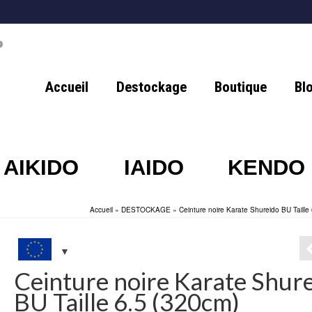
Accueil
Destockage
Boutique
Bl
AIKIDO
IAIDO
KENDO
Accueil
»
DESTOCKAGE
»
Ceinture noire Karate Shureido BU Taille
Ceinture noire Karate Shur
BU Taille 6.5 (320cm)