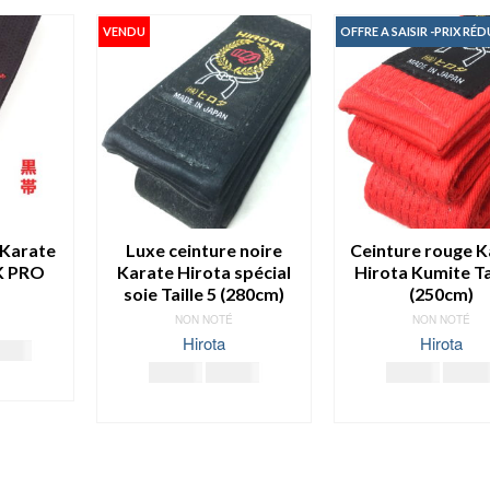
VENDU
OFFRE A SAISIR -PRIX RÉD
 Karate
Luxe ceinture noire
Ceinture rouge K
K PRO
Karate Hirota spécial
Hirota Kumite Tai
soie Taille 5 (280cm)
(250cm)
NON NOTÉ
NON NOTÉ
Hirota
Hirota
Plage
.00
€
Le
Le
Le
de
69.00
€
65.00
€
19.00
€
16.00
IONS
prix
prix
prix
prix :
LIRE LA SUITE
AJOUTER AU PA
initial
actuel
initial
36.00€
it
était :
est :
était :
à
69.00€.
65.00€.
19.00
38.00€
ieurs