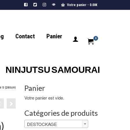
Votre panier
-
0.00
€
og
Contact
Panier
0
NINJUTSU
SAMOURAI
Panier
le 5 (280cm)
Votre panier est vide.
Catégories de produits
)
DESTOCKAGE