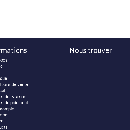
tions.
ons
ent
sies
rmations
Nous trouver
e
opos
it
eil
Partagez !
Lire l
ique
itions de vente
act
Luxe samue Sashik
s de livraison
introuvable ailleur !
s de paiement
George.
compte
ment
er
ucts