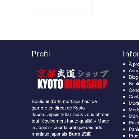
de
varia
CHOIX DES
prix :
Les
OPTIONS
109.00€
opti
Ce
à
peuv
produit
195.00€
être
a
choi
plusieurs
sur
variations.
la
Les
Profil
Info
pag
options
du
peuvent
À pr
produ
être
Accu
choisies
Blog
sur
Bout
la
Cond
page
Cont
Boutique d’arts martiaux haut de
du
Mode
gamme en direct de Kyoto
produit
Mode
Japon.Depuis 2006 nous vous offrons
Mon 
tout l’équipement haute qualité « Made
Paie
in Japan » pour la pratique des arts
Pani
martiaux japonais
Budo 武道
Prod