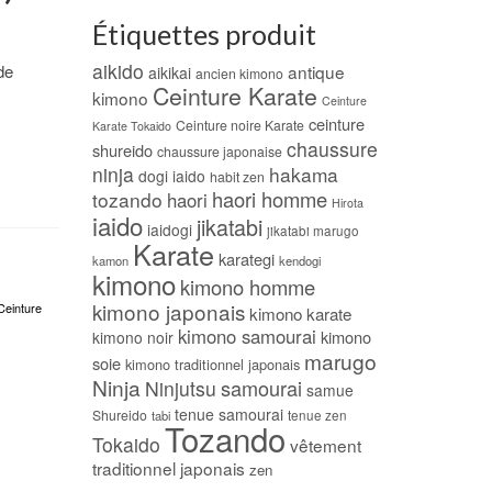
Étiquettes produit
aikido
de
antique
aikikai
ancien kimono
Ceinture Karate
kimono
Ceinture
ceinture
Ceinture noire Karate
Karate Tokaido
chaussure
shureido
chaussure japonaise
ninja
hakama
dogi iaido
habit zen
haori homme
tozando
haori
Hirota
iaido
jikatabi
iaidogi
jikatabi marugo
Karate
karategi
kamon
kendogi
kimono
kimono homme
kimono japonais
Ceinture
kimono karate
kimono samourai
kimono
kimono noir
marugo
soie
kimono traditionnel japonais
Ninja
samourai
Ninjutsu
samue
tenue samourai
Shureido
tabi
tenue zen
Tozando
Tokaido
vêtement
traditionnel japonais
zen