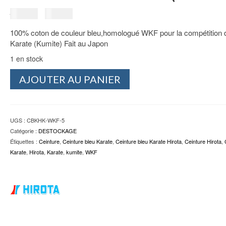
Le
Le
25.00
€
19.00
€
prix
prix
100% coton de couleur bleu,homologué WKF pour la compétition 
initial
actuel
Karate (Kumite) Fait au Japon
était :
est :
25.00€.
19.00€.
1 en stock
quantité
AJOUTER AU PANIER
de
Ceinture
bleu
Karate
UGS :
CBKHK-WKF-5
Hirota
Catégorie :
DESTOCKAGE
Kumite
Étiquettes :
Ceinture
,
Ceinture bleu Karate
,
Ceinture bleu Karate Hirota
,
Ceinture Hirota
,
WKF
Karate
,
Hirota
,
Karate
,
kumite
,
WKF
Taille
5
(280cm)