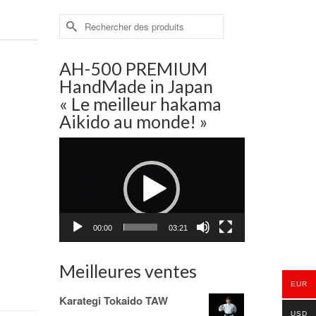
Rechercher :
AH-500 PREMIUM
HandMade in Japan
« Le meilleur hakama
Aikido au monde! »
Lecteur
vidéo
00:00
03:21
Meilleures ventes
EUR
Karategi Tokaido TAW
USD