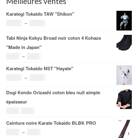
Meilleures ventes
Karategi Tokaido TAW "Shikon"
Plage
121.00
€
–
185.00
€
de
Tabi Ninja Kokyu Broad noir coton 4 Kohaze
prix :
"Made in Japan"
121.00€
Plage
19.00
€
–
29.00
€
à
de
Karategi Tokaido NST "Hayate"
185.00€
prix :
Plage
108.00
€
–
153.00
€
19.00€
de
Dogi Kendo Orizashi coton bleu nuit simple
à
prix :
épaisseur
29.00€
108.00€
Le
Le
69.00
€
59.00
€
à
prix
prix
Ceinture noire Karate Tokaido BLBK PRO
153.00€
initial
actuel
Plage
36.00
€
–
38.00
€