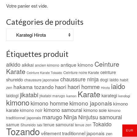
du
Votre panier est vide.
produit
Catégories de produits
Étiquettes produit
Ceinture
aikido
antique kimono
aikikai
ancien kimono
Karate
ceinture
Ceinture noire Karate
Ceinture Karate Tokaido
chaussure ninja
shureido
dogi iaido
chaussure japonaise
habit
iaido
haori homme
hakama tozando
haori
zen
Hirota
Karate
jikatabi
karategi
iaidogi
jikatabi marugo
kamon
kendogi
kimono
kimono japonais
kimono homme
kimono
kimono samourai
karate
kimono soie
kimono noir
kimono
marugo
Ninja
samourai
Ninjutsu
traditionnel japonais
Tokaido
samue
tenue samourai
Shureido
tabi
tenue zen
Tozando
EUR
vêtement traditionnel japonais
zen