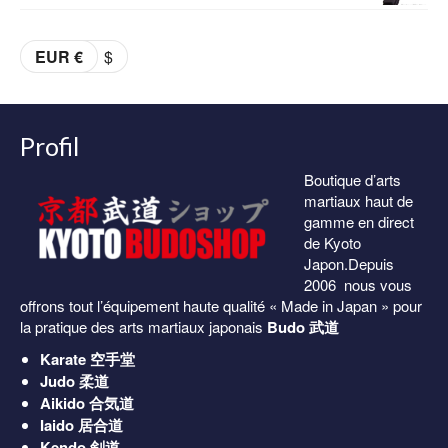
était :
est :
de
69.00€.
59.00€.
prix :
EUR €
$
36.00€
à
38.00€
Profil
Boutique d’arts
martiaux haut de
gamme en direct
de Kyoto
Japon.Depuis
2006 nous vous
offrons tout l’équipement haute qualité « Made in Japan » pour
la pratique des arts martiaux japonais
Budo 武道
Karate
空手堂
Judo
柔道
Aikido
合気道
Iaido
居合道
Kendo
剣道