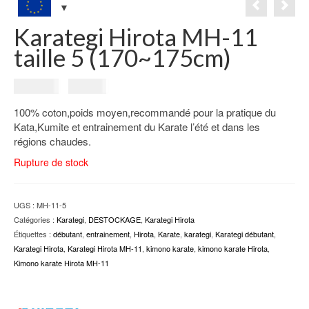
Karategi Hirota MH-11
taille 5 (170~175cm)
Le
Le
125.00
€
99.00
€
prix
prix
100% coton,poids moyen,recommandé pour la pratique du
initial
actuel
Kata,Kumite et entrainement du Karate l’été et dans les
était :
est :
régions chaudes.
125.00€.
99.00€.
Rupture de stock
UGS :
MH-11-5
Catégories :
Karategi
,
DESTOCKAGE
,
Karategi Hirota
Étiquettes :
débutant
,
entrainement
,
Hirota
,
Karate
,
karategi
,
Karategi débutant
,
Karategi Hirota
,
Karategi Hirota MH-11
,
kimono karate
,
kimono karate Hirota
,
Kimono karate Hirota MH-11