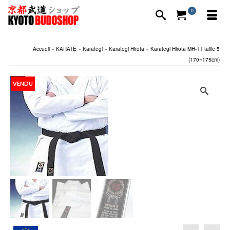
0
Accueil
»
KARATE
»
Karategi
»
Karategi Hirota
»
Karategi Hirota MH-11 taille 5
(170~175cm)
VENDU