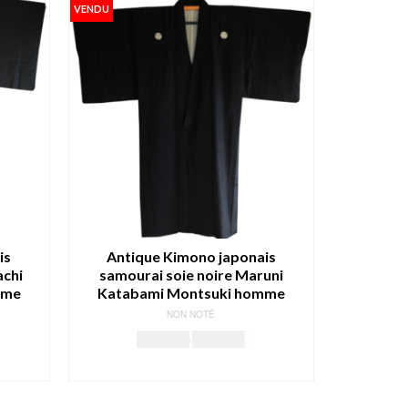
VENDU
is
Antique Kimono japonais
chi
samourai soie noire Maruni
mme
Katabami Montsuki homme
NON NOTÉ
Le
Le
159.00
€
149.00
€
ix
prix
prix
LIRE LA SUITE
tuel
initial
actuel
 :
était :
est :