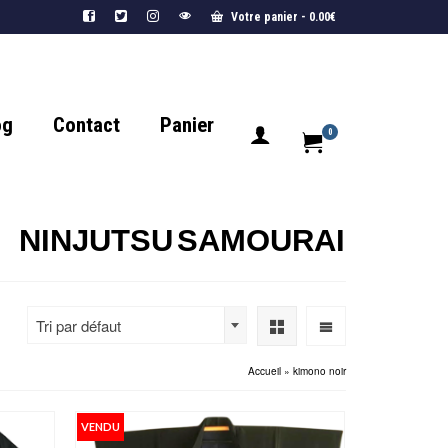
Votre panier
-
0.00
€
og
Contact
Panier
0
NINJUTSU
SAMOURAI
Tri par défaut
Accueil
»
kimono noir
VENDU