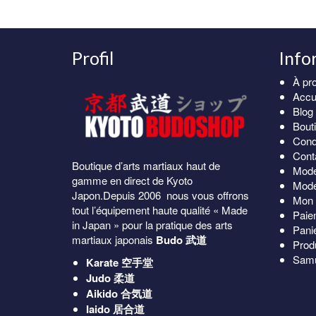
Profil
Info
À pr
Accu
Blog
Bout
Cond
Cont
Boutique d’arts martiaux haut de
Mode
gamme en direct de Kyoto
Mode
Japon.Depuis 2006 nous vous offrons
Mon 
tout l’équipement haute qualité « Made
Paie
in Japan » pour la pratique des arts
Pani
martiaux japonais
Budo 武道
Prod
Samu
Karate
空手堂
Judo
柔道
Aikido
合気道
Iaido
居合道