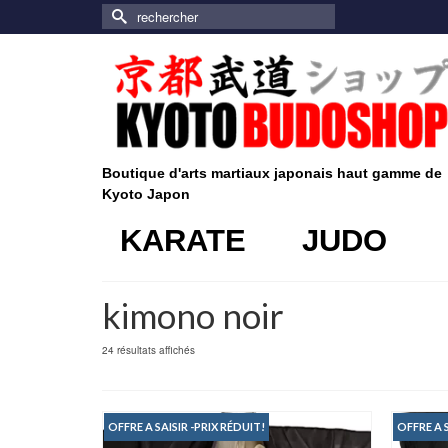
Rechercher :
Boutique d'arts martiaux japonais haut gamme de
Kyoto Japon
KARATE
JUDO
kimono noir
24 résultats affichés
OFFRE A SAISIR -PRIX RÉDUIT!
OFFRE A S