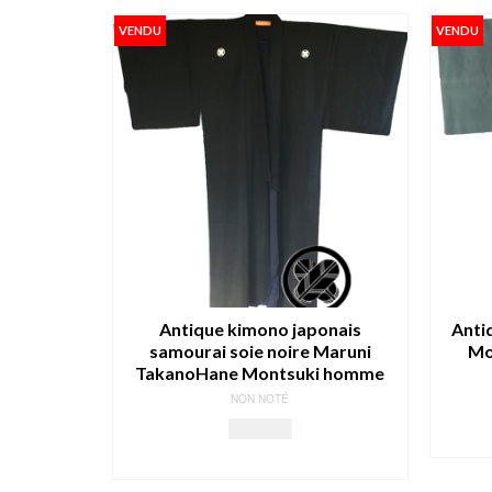
VENDU
VENDU
Antique kimono japonais
Anti
samourai soie noire Maruni
Mo
TakanoHane Montsuki homme
NON NOTÉ
209.00
€
LIRE LA SUITE