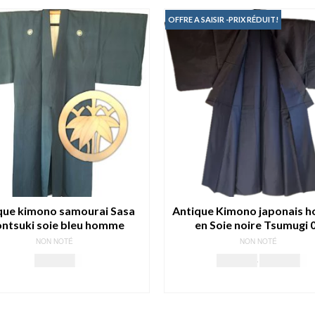
159.00€.
14
OFFRE A SAISIR -PRIX RÉDUIT!
que kimono samourai Sasa
Antique Kimono japonais
ntsuki soie bleu homme
en Soie noire Tsumugi 
NON NOTÉ
NON NOTÉ
Le
Le
149.00
€
170.00
€
159.00
€
prix
pr
LIRE LA SUITE
AJOUTER AU PANIER
initial
ac
était :
est