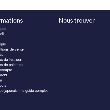
170.00€.
15
rmations
Nous trouver
opos
eil
Mon achat d’un a
haori japonais su
ique
KyotoBudoShop.
itions de vente
dépassé mes att
act
La qualité et la beauté de l’hao
s de livraison
exceptionnelles….
Lire la suite
s de paiement
compte
Enthousiasme pour l’Haor
ment
japonai
er
ucts
e japonais – le guide complet