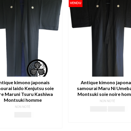
229.00€.
199.00€.
VENDU
ntique kimono japonais
Antique kimono japona
ourai Iaido Kenjutsu soie
samourai Maru Ni Umeba
re Maruni Tsuru Kashiwa
Montsuki soie noire ho
Montsuki homme
NON NOTÉ
NON NOTÉ
Le
Le
159.00
€
149.00
€
199.00
€
prix
pr
LIRE LA SUITE
initial
ac
LIRE LA SUITE
était :
est