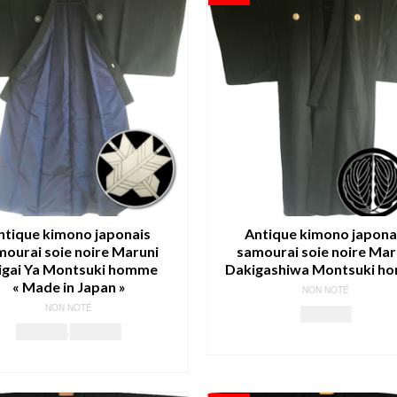
ntique kimono japonais
Antique kimono japona
mourai soie noire Maruni
samourai soie noire Mar
igai Ya Montsuki homme
Dakigashiwa Montsuki h
« Made in Japan »
NON NOTÉ
NON NOTÉ
199.00
€
Le
Le
229.00
€
199.00
€
LIRE LA SUITE
prix
prix
LIRE LA SUITE
initial
actuel
était :
est :