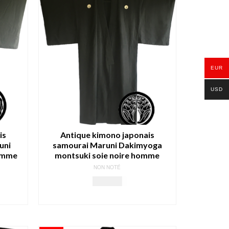
EUR
USD
is
Antique kimono japonais
uni
samourai Maruni Dakimyoga
omme
montsuki soie noire homme
NON NOTÉ
199.00
€
AJOUTER AU PANIER