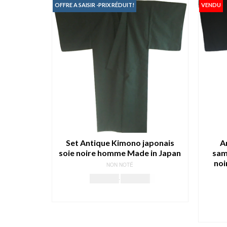
OFFRE A SAISIR -PRIX RÉDUIT!
VENDU
Set Antique Kimono japonais
A
soie noire homme Made in Japan
sam
noi
NON NOTÉ
Le
Le
199.00
€
179.00
€
prix
prix
AJOUTER AU PANIER
initial
actuel
était :
est :
199.00€.
179.00€.