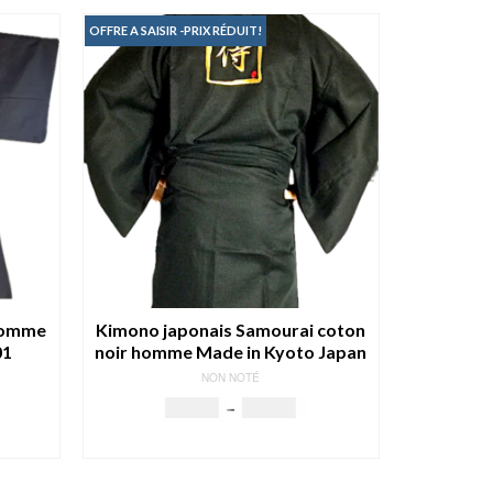
9.00€.
159.00€.
149.00€.
OFFRE A SAISIR -PRIX RÉDUIT!
 homme
Kimono japonais Samourai coton
01
noir homme Made in Kyoto Japan
NON NOTÉ
Plage
79.00
€
–
89.00
€
ix
de
SELECT OPTIONS
tuel
prix :
Ce
 :
79.00€
produit