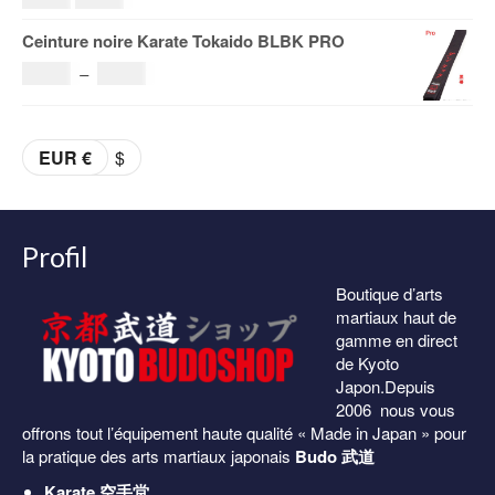
à
prix
prix
Ceinture noire Karate Tokaido BLBK PRO
153.00€
initial
actuel
Plage
36.00
€
–
38.00
€
était :
est :
de
69.00€.
59.00€.
prix :
EUR €
$
36.00€
à
38.00€
Profil
Boutique d’arts
martiaux haut de
gamme en direct
de Kyoto
Japon.Depuis
2006 nous vous
offrons tout l’équipement haute qualité « Made in Japan » pour
la pratique des arts martiaux japonais
Budo 武道
Karate
空手堂