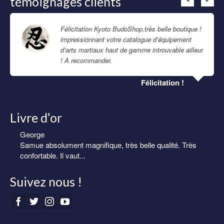
témoignages clients
Félicitation Kyoto BudoShop,très belle boutique !
impressionnant votre catalogue d’équipement
d’arts martiaux haut de gamme introuvable ailleur
! A recommander.
Lire la suite
Félicitation !
Livre d’or
George
Eric
Samue absolument magnifique, très belle qualité. Très
Samue homme de très belle qualité. Livraison rapide et
confortable. Il vaut...
soignée.
Suivez nous !