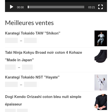
00:00
03:21
Meilleures ventes
Karategi Tokaido TAW "Shikon"
Plage
121.00
€
–
185.00
€
de
Tabi Ninja Kokyu Broad noir coton 4 Kohaze
prix :
"Made in Japan"
121.00€
Plage
19.00
€
–
29.00
€
à
de
Karategi Tokaido NST "Hayate"
185.00€
prix :
Plage
108.00
€
–
153.00
€
19.00€
de
Dogi Kendo Orizashi coton bleu nuit simple
à
prix :
épaisseur
29.00€
108.00€
Le
Le
69.00
€
59.00
€