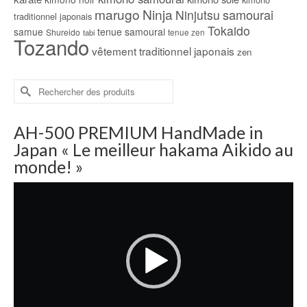
marugo
Ninja
samourai
Ninjutsu
traditionnel japonais
Tokaido
samue
tenue samourai
Shureido
tabi
tenue zen
Tozando
vêtement traditionnel japonais
zen
Rechercher :
AH-500 PREMIUM HandMade in
Japan « Le meilleur hakama Aikido au
monde! »
Lecteur
vidéo