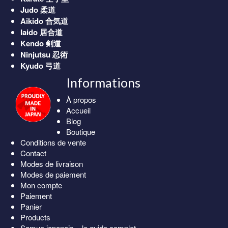
Judo
柔道
Aikido
合気道
Iaido
居合道
Kendo
剣道
Ninjutsu
忍術
Kyudo
弓道
Informations
À propos
Accueil
Blog
Boutique
Conditions de vente
Contact
Modes de livraison
Modes de paiement
Mon compte
Paiement
Panier
Products
Samue japonais – le guide complet