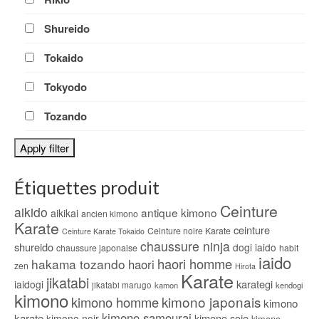
Shureido
Tokaido
Tokyodo
Tozando
Apply filter
Étiquettes produit
Ceinture
aikido
antique kimono
aikikai
ancien kimono
Karate
ceinture
Ceinture noire Karate
Ceinture Karate Tokaido
chaussure ninja
shureido
dogi iaido
chaussure japonaise
habit
iaido
haori homme
hakama tozando
haori
zen
Hirota
Karate
jikatabi
karategi
iaidogi
jikatabi marugo
kamon
kendogi
kimono
kimono japonais
kimono homme
kimono
kimono samourai
karate
kimono soie
kimono noir
kimono