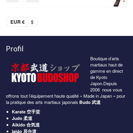
était :
est :
de
69.00€.
59.00€.
prix :
EUR €
$
36.00€
à
38.00€
Profil
Boutique d’arts
martiaux haut de
gamme en direct
de Kyoto
Japon.Depuis
2006 nous vous
offrons tout l’équipement haute qualité « Made in Japan » pour
la pratique des arts martiaux japonais
Budo 武道
Karate
空手堂
Judo
柔道
Aikido
合気道
Iaido
居合道