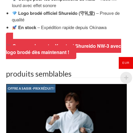
lourd avec effet sonore
Logo brodé officiel Shureido (守礼堂)
– Preuve de
qualité
En stock
– Expédition rapide depuis Okinawa
Commandez votre Karategi Shureido NW-3 avec
logo brodé dès maintenant !
EUR
produits semblables
OFFRE A SAISIR -PRIX RÉDUIT!