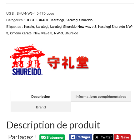
Shureido
NW-
UGS :
SHU-NW3-4.5-175-Logo
3
Catégories :
DESTOCKAGE
,
Karategi
,
Karategi Shureido
New
Étiquettes :
Karate
,
karategi
,
karategi Shureido New wave 3
,
Karategi Shureido NW-
Wave
3
,
kimono karate
,
New wave 3
,
NW-3
,
Shureido
3
–
Taille
4.5
(175
cm)
avec
logo
brodé
Description
Informations complémentaires
Brand
Description de produit
Partagez !