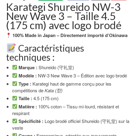
Karategi Shureido NW-3
New Wave 3 – Taille 4.5
(175 cm) avec logo brodé
100% Made in Japan – Directement importé d’Okinawa
Caractéristiques
techniques :
Marque :
Shureido (守礼堂)
Modèle :
NW-3 New Wave 3 – Édition avec logo brodé
Type :
Karategi haut de gamme conçu pour les
compétitions de
Kata (型)
Taille :
4.5 (175 cm)
Matière :
100% coton – Tissu mi-lourd, résistant et
respirant
Spécificité :
Logo brodé officiel Shureido (守礼堂) sur la
veste
Coupe :
Ergonomique, adaptée aux mouvements