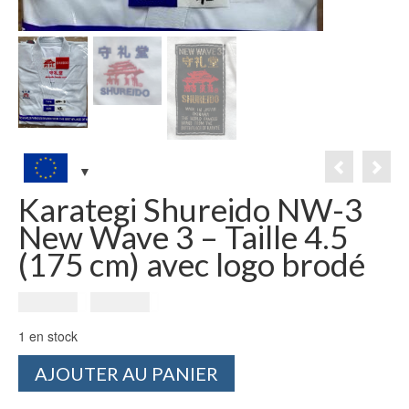
Karategi Shureido NW-3
New Wave 3 – Taille 4.5
(175 cm) avec logo brodé
Le
Le
298.00
€
279.00
€
prix
prix
1 en stock
initial
actuel
était :
est :
quantité
AJOUTER AU PANIER
298.00€.
279.00€.
de
Karategi