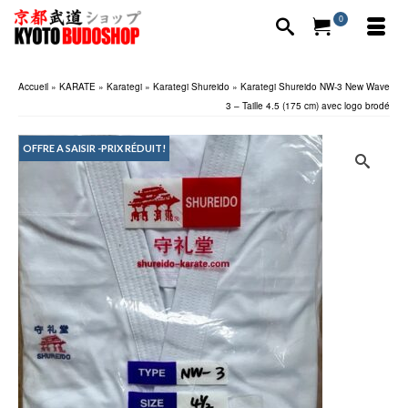
0
Accueil
»
KARATE
»
Karategi
»
Karategi Shureido
»
Karategi Shureido NW-3 New Wave
3 – Taille 4.5 (175 cm) avec logo brodé
OFFRE A SAISIR -PRIX RÉDUIT!