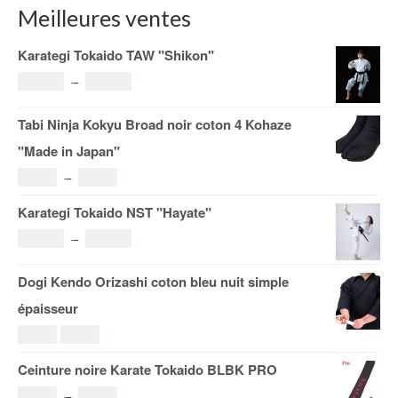
Meilleures ventes
Karategi Tokaido TAW "Shikon"
Plage
121.00
€
–
185.00
€
de
Tabi Ninja Kokyu Broad noir coton 4 Kohaze
prix :
"Made in Japan"
121.00€
Plage
19.00
€
–
29.00
€
à
de
Karategi Tokaido NST "Hayate"
185.00€
prix :
Plage
108.00
€
–
153.00
€
19.00€
de
Dogi Kendo Orizashi coton bleu nuit simple
à
prix :
épaisseur
29.00€
108.00€
Le
Le
69.00
€
59.00
€
à
prix
prix
Ceinture noire Karate Tokaido BLBK PRO
153.00€
initial
actuel
Plage
36.00
€
–
38.00
€