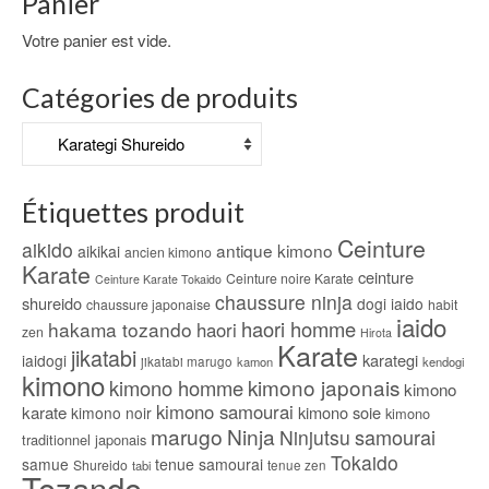
Panier
Votre panier est vide.
Catégories de produits
Étiquettes produit
Ceinture
aikido
antique kimono
aikikai
ancien kimono
Karate
ceinture
Ceinture noire Karate
Ceinture Karate Tokaido
chaussure ninja
shureido
dogi iaido
chaussure japonaise
habit
iaido
haori homme
hakama tozando
haori
zen
Hirota
Karate
jikatabi
karategi
iaidogi
jikatabi marugo
kamon
kendogi
kimono
kimono japonais
kimono homme
kimono
kimono samourai
karate
kimono soie
kimono noir
kimono
marugo
Ninja
samourai
Ninjutsu
traditionnel japonais
Tokaido
samue
tenue samourai
Shureido
tabi
tenue zen
Tozando