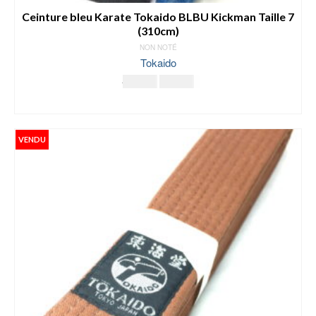
Ceinture bleu Karate Tokaido BLBU Kickman Taille 7
(310cm)
NON NOTÉ
Tokaido
Le
Le
19.00
€
11.00
€
prix
prix
AJOUTER AU PANIER
initial
actuel
était :
est :
19.00€.
11.00€.
VENDU