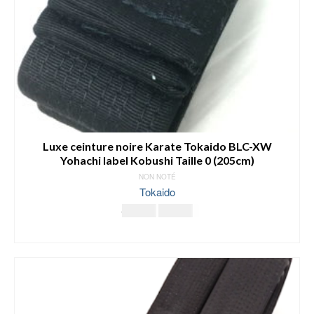
la
page
du
produit
Luxe ceinture noire Karate Tokaido BLC-XW
Yohachi label Kobushi Taille 0 (205cm)
NON NOTÉ
Tokaido
Le
Le
63.00
€
49.00
€
prix
prix
AJOUTER AU PANIER
initial
actuel
était :
est :
63.00€.
49.00€.