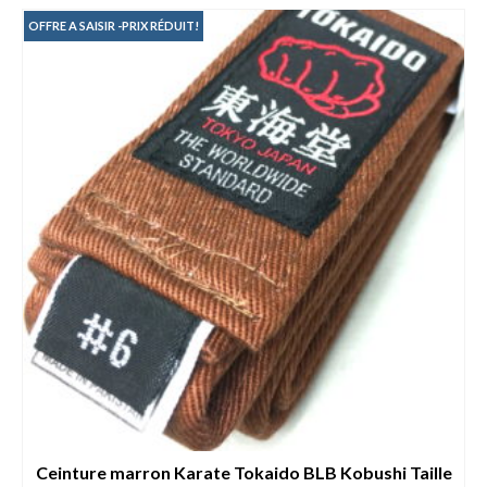
était :
est :
19.00€.
11.00€.
OFFRE A SAISIR -PRIX RÉDUIT!
Ceinture marron Karate Tokaido BLB Kobushi Taille