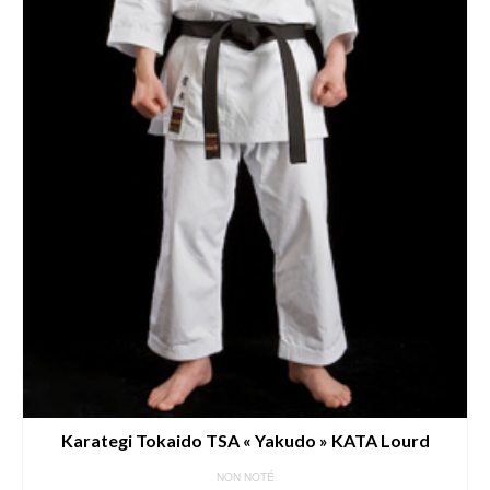
page
du
produit
Karategi Tokaido TSA « Yakudo » KATA Lourd
NON NOTÉ