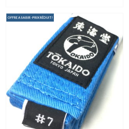
AJOUTER AU PANIER
initial
actuel
était :
est :
16.00€.
9.00€.
OFFRE A SAISIR -PRIX RÉDUIT!