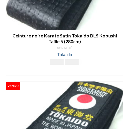
Ceinture noire Karate Satin Tokaido BLS Kobushi
Taille 5 (280cm)
NON NOTÉ
Tokaido
Le
Le
45.00
€
38.00
€
prix
prix
LIRE LA SUITE
initial
actuel
était :
est :
45.00€.
38.00€.
VENDU