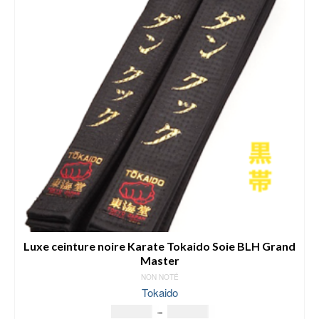
Luxe ceinture noire Karate Tokaido Soie BLH Grand
Master
NON NOTÉ
Tokaido
Plage
148.00
€
–
188.00
€