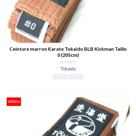
Ceinture marron Karate Tokaido BLB Kickman Taille
0 (205cm)
NON NOTÉ
Tokaido
Le
Le
19.00
€
11.00
€
prix
prix
LIRE LA SUITE
initial
actuel
était :
est :
19.00€.
11.00€.
VENDU