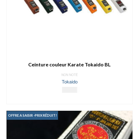
Ceinture couleur Karate Tokaido BL
NON NOTÉ
Tokaido
18.00
€
CHOIX DES OPTIONS
Ce
produit
OFFRE A SAISIR -PRIX RÉDUIT!
a
plusieurs
variations.