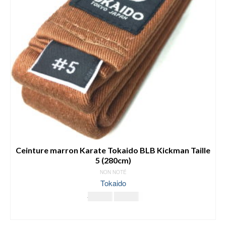
Ceinture marron Karate Tokaido BLB Kickman Taille
5 (280cm)
NON NOTÉ
Tokaido
Le
Le
19.00
€
11.00
€
prix
prix
LIRE LA SUITE
initial
actuel