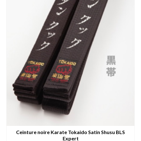
la
page
du
produit
Ceinture noire Karate Tokaido Satin Shusu BLS
Expert