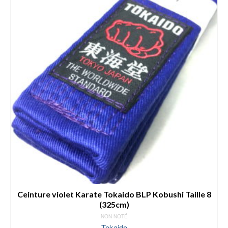
plusieurs
variations.
Les
options
peuvent
être
choisies
sur
la
page
du
produit
Ceinture violet Karate Tokaido BLP Kobushi Taille 8
(325cm)
NON NOTÉ
Tokaido