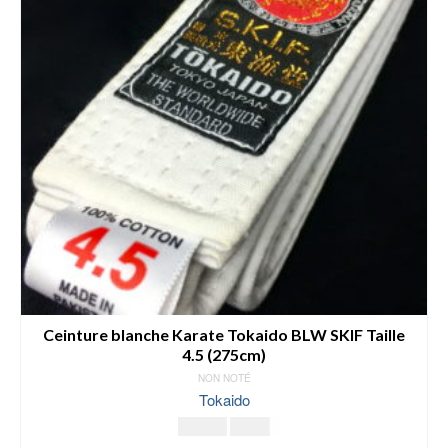
Les
options
peuvent
être
choisies
sur
la
page
du
produit
Ceinture blanche Karate Tokaido BLW SKIF Taille
4.5 (275cm)
NON NOTÉ
Tokaido
Le
Le
16.00
€
9.00
€
prix
prix