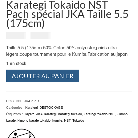
Karategi Tokaido NST
Pach spécial JKA Taille 5.5
(175cm)
Le
Le
149.00
€
139.00
€
prix
prix
Taille 5.5 (175cm) 50% Coton,50% polyester,poids ultra-
initial
actuel
légers,coupe tournament pour le Kumite.Fabrication au japon
était :
est :
149.00€.
139.00€.
1 en stock
quantité
AJOUTER AU PANIER
de
Karategi
Tokaido
NST
UGS :
NST-JKA-5-5-1
Pach
Catégories :
Karategi
,
DESTOCKAGE
spécial
Étiquettes :
Hayate
,
JKA
,
karategi
,
karategi tokaido
,
karategi tokaido NST
,
kimono
JKA
karate
,
kimono karate tokaido
,
kumite
,
NST
,
Tokaido
Taille
5.5
(175cm)