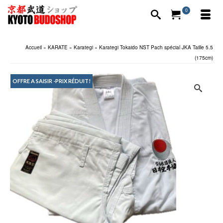
0
Accueil
»
KARATE
»
Karategi
»
Karategi Tokaido NST Pach spécial JKA Taille 5.5
(175cm)
OFFRE A SAISIR -PRIX RÉDUIT!