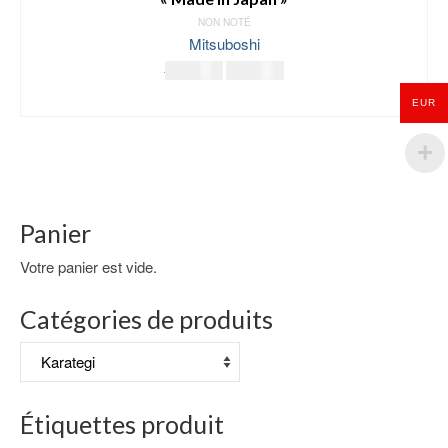
NON NOTÉ
Mitsuboshi
Le
Le
149.00
€
129.00
€
prix
prix
LIRE LA SUITE
EUR
initial
actuel
était :
est :
149.00€.
129.00€.
Panier
Votre panier est vide.
Catégories de produits
Étiquettes produit