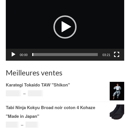
vidéo
00:00
03:21
Meilleures ventes
Karategi Tokaido TAW "Shikon"
Plage
121.00
€
–
185.00
€
de
Tabi Ninja Kokyu Broad noir coton 4 Kohaze
prix :
"Made in Japan"
121.00€
Plage
19.00
€
–
29.00
€
à