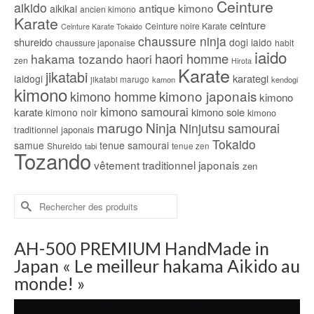
Ceinture
aikido
antique kimono
aikikai
ancien kimono
Karate
ceinture
Ceinture noire Karate
Ceinture Karate Tokaido
chaussure ninja
shureido
dogi iaido
chaussure japonaise
habit
iaido
haori homme
hakama tozando
haori
zen
Hirota
Karate
jikatabi
karategi
iaidogi
jikatabi marugo
kamon
kendogi
kimono
kimono japonais
kimono homme
kimono
kimono samourai
karate
kimono soie
kimono noir
kimono
marugo
Ninja
samourai
Ninjutsu
traditionnel japonais
Tokaido
samue
tenue samourai
Shureido
tabi
tenue zen
Tozando
vêtement traditionnel japonais
zen
Rechercher :
AH-500 PREMIUM HandMade in
Japan « Le meilleur hakama Aikido au
monde! »
Lecteur