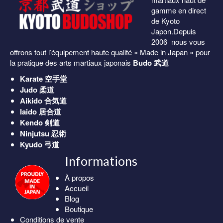
gamme en direct
de Kyoto
Japon.Depuis
2006 nous vous
offrons tout l’équipement haute qualité « Made in Japan » pour
la pratique des arts martiaux japonais
Budo 武道
Karate
空手堂
Judo
柔道
Aikido
合気道
Iaido
居合道
Kendo
剣道
Ninjutsu
忍術
Kyudo
弓道
Informations
À propos
Accueil
Blog
Boutique
Conditions de vente