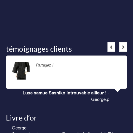
témoignages clients
Partagez !
Lire la suite
Luxe samue Sashiko introuvable ailleur !
-
George.p
Livre d’or
George
Eric