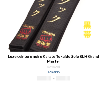
Luxe ceinture noire Karate Tokaido Soie BLH Grand
Master
NON NOTÉ
Tokaido
Plage
148.00
€
–
188.00
€
de
SELECT OPTIONS
prix :
Ce
148.00€
produit
à
a
188.00€
plusieurs