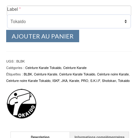
(required)
Label
*
AJOUTER AU PANIER
UGS :
BLBK
Catégories :
Ceinture Karate Tokaido
,
Ceinture Karate
Étiquettes :
BLBK
,
Ceinture Karate
,
Ceinture Karate Tokaido
,
Ceinture noire Karate
,
Ceinture noire Karate Tokaido
,
ISKF
,
JKA
,
Karate
,
PRO
,
S.K.I.F
,
Shotokan
,
Tokaido
Description
Informations complémentaires