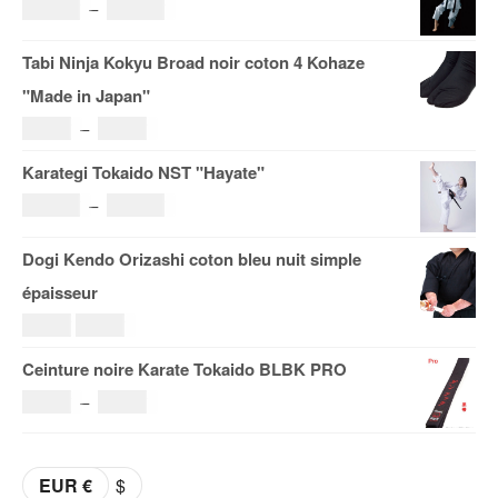
Plage
121.00
€
–
185.00
€
de
Tabi Ninja Kokyu Broad noir coton 4 Kohaze
prix :
"Made in Japan"
121.00€
Plage
19.00
€
–
29.00
€
à
de
Karategi Tokaido NST "Hayate"
185.00€
prix :
Plage
108.00
€
–
153.00
€
19.00€
de
Dogi Kendo Orizashi coton bleu nuit simple
à
prix :
épaisseur
29.00€
108.00€
Le
Le
69.00
€
59.00
€
à
prix
prix
Ceinture noire Karate Tokaido BLBK PRO
153.00€
initial
actuel
Plage
36.00
€
–
38.00
€
était :
est :
de
69.00€.
59.00€.
prix :
EUR €
$