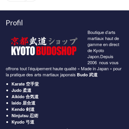
36.00€
à
38.00€
Profil
Boutique d’arts
martiaux haut de
gamme en direct
de Kyoto
Japon.Depuis
2006 nous vous
offrons tout l’équipement haute qualité « Made in Japan » pour
la pratique des arts martiaux japonais
Budo 武道
Karate
空手堂
Judo
柔道
Aikido
合気道
Iaido
居合道
Kendo
剣道
Ninjutsu
忍術
Kyudo
弓道