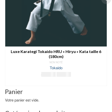
Luxe Karategi Tokaido HRU « Hiryu » Kata taille 6
(180cm)
NON NOTÉ
Tokaido
Le
Le
169.00
€
159.00
€
prix
prix
LIRE LA SUITE
initial
actuel
était :
est :
Panier
169.00€.
159.00€.
Votre panier est vide.