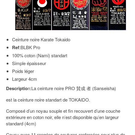
Ceinture noire Karate Tokaido
Ref
:BLBK Pro
100% coton (Nami) standart
Simple épaisseur
Poids léger
Largeur 4cm
Descriptio
n:La ceinture noire PRO 賛成 者 (Sanseisha)
est la ceinture noire standart de TOKAIDO.
Composé d’un noyau souple et fin recouvert d’une couche
extérieure en coton noir, elle n’est disponible qu’en largeur
standard (4cm)
Cousu avec 11 rangées de coutures renforcées pour plus de