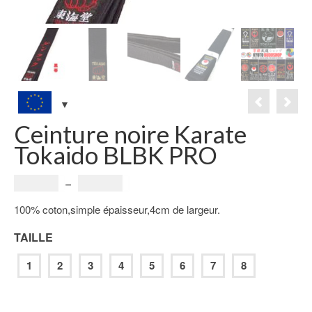
Ceinture noire Karate
Tokaido BLBK PRO
Plage
36.00
€
–
38.00
€
de
100% coton,simple épaisseur,4cm de largeur.
prix :
36.00€
TAILLE
à
38.00€
1
2
3
4
5
6
7
8