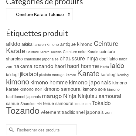
Catégories de produits
Étiquettes produit
Ceinture
aikido
antique kimono
aikikai
ancien kimono
Karate
ceinture
Ceinture noire Karate
Ceinture Karate Tokaido
chaussure ninja
shureido
dogi iaido
chaussure japonaise
habit
iaido
haori homme
hakama tozando
haori
zen
Hirota
Karate
jikatabi
karategi
iaidogi
jikatabi marugo
kamon
kendogi
kimono
kimono japonais
kimono homme
kimono
kimono samourai
karate
kimono soie
kimono noir
kimono
marugo
Ninja
samourai
Ninjutsu
traditionnel japonais
Tokaido
samue
tenue samourai
Shureido
tabi
tenue zen
Tozando
vêtement traditionnel japonais
zen
Rechercher :