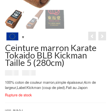
Ceinture marron Karate
Tokaido BLB Kickman
Taille 5 (280cm)
Le
Le
19.00
€
11.00
€
prix
prix
100% coton de couleur marron,simple épaisseur,4cm de
initial
actuel
largeur,Label:Kickman (coup de pied).Fait au Japon
était :
est :
19.00€.
11.00€.
Rupture de stock
UGS :
BLB-5-1