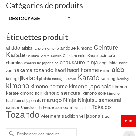
Catégories de produits
Étiquettes produit
Ceinture
aikido
antique kimono
aikikai
ancien kimono
Karate
ceinture
Ceinture noire Karate
Ceinture Karate Tokaido
chaussure ninja
shureido
dogi iaido
chaussure japonaise
habit
iaido
haori homme
hakama tozando
haori
zen
Hirota
Karate
jikatabi
karategi
iaidogi
jikatabi marugo
kamon
kendogi
kimono
kimono japonais
kimono homme
kimono
kimono samourai
karate
kimono soie
kimono noir
kimono
marugo
Ninja
samourai
Ninjutsu
traditionnel japonais
Tokaido
samue
tenue samourai
Shureido
tabi
tenue zen
Tozando
vêtement traditionnel japonais
zen
EUR
Rechercher :