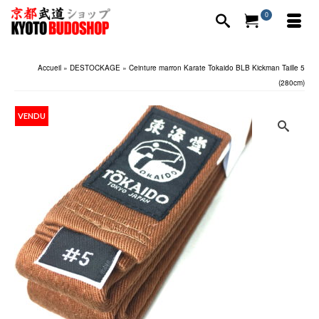
0
Accueil
»
DESTOCKAGE
»
Ceinture marron Karate Tokaido BLB Kickman Taille 5
(280cm)
VENDU