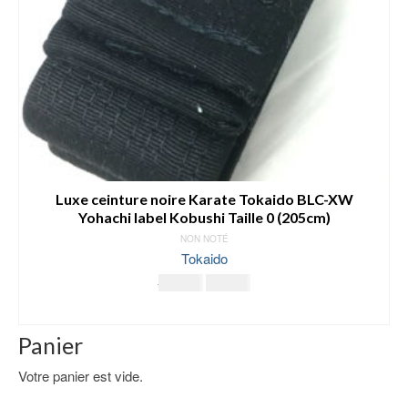
Luxe ceinture noire Karate Tokaido BLC-XW
Yohachi label Kobushi Taille 0 (205cm)
NON NOTÉ
Tokaido
Le
Le
63.00
€
49.00
€
prix
prix
AJOUTER AU PANIER
initial
actuel
était :
est :
Panier
63.00€.
49.00€.
Votre panier est vide.