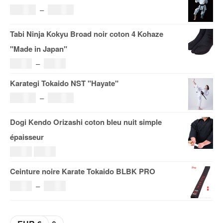
Plage
121.00
€
–
185.00
€
de
Tabi Ninja Kokyu Broad noir coton 4 Kohaze
prix :
"Made in Japan"
121.00€
Plage
19.00
€
–
29.00
€
à
de
Karategi Tokaido NST "Hayate"
185.00€
prix :
Plage
108.00
€
–
153.00
€
19.00€
de
Dogi Kendo Orizashi coton bleu nuit simple
à
prix :
épaisseur
29.00€
108.00€
Le
Le
69.00
€
59.00
€
à
prix
prix
Ceinture noire Karate Tokaido BLBK PRO
153.00€
initial
actuel
Plage
36.00
€
–
38.00
€
était :
est :
de
69.00€.
59.00€.
prix :