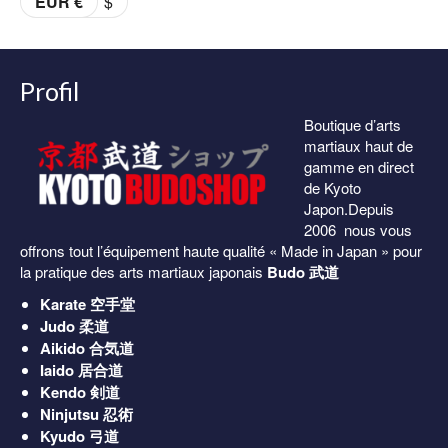
EUR €
$
36.00€
à
38.00€
Profil
Boutique d’arts
martiaux haut de
gamme en direct
de Kyoto
Japon.Depuis
2006 nous vous
offrons tout l’équipement haute qualité « Made in Japan » pour
la pratique des arts martiaux japonais
Budo 武道
Karate
空手堂
Judo
柔道
Aikido
合気道
Iaido
居合道
Kendo
剣道
Ninjutsu
忍術
Kyudo
弓道