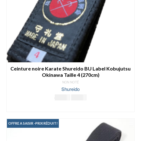
Ceinture noire Karate Shureido BU Label Kobujutsu
Okinawa Taille 4 (270cm)
NON NOTÉ
Shureido
Le
Le
29.00
€
19.00
€
prix
prix
LIRE LA SUITE
initial
actuel
était :
est :
29.00€.
19.00€.
OFFRE A SAISIR -PRIX RÉDUIT!