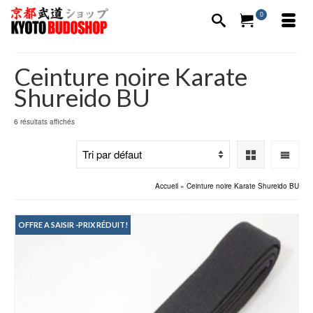
0
Ceinture noire Karate
Shureido BU
6 résultats affichés
Accueil
»
Ceinture noire Karate Shureido BU
OFFRE A SAISIR -PRIX RÉDUIT!