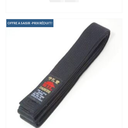
prix
prix
AJOUTER AU PANIER
initial
actuel
était :
est :
25.00€.
15.00€.
OFFRE A SAISIR -PRIX RÉDUIT!