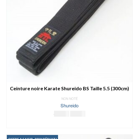
Ceinture noire Karate Shureido BS Taille 5.5 (300cm)
NON NOTÉ
Shureido
Le
Le
35.00
€
25.00
€
prix
prix
AJOUTER AU PANIER
initial
actuel
était :
est :