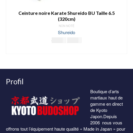
Ceinture noire Karate Shureido BU Taille 6.5
(320cm)
NON NOTÉ
Shureido
Le
Le
25.00
€
15.00
€
prix
prix
AJOUTER AU PANIER
initial
actuel
était :
est :
25.00€.
15.00€.
Profil
Boutique d’arts
martiaux haut de
gamme en direct
de Kyoto
Japon.Depuis
2006 nous vous
offrons tout l’équipement haute qualité « Made in Japan » pour