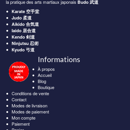
la pratique des arts martiaux japonais
Budo 武道
Karate
空手堂
Judo
柔道
Aikido
合気道
Iaido
居合道
Kendo
剣道
Ninjutsu
忍術
Kyudo
弓道
Informations
À propos
Accueil
Blog
Boutique
Conditions de vente
Contact
Modes de livraison
Modes de paiement
Mon compte
Paiement
Panier