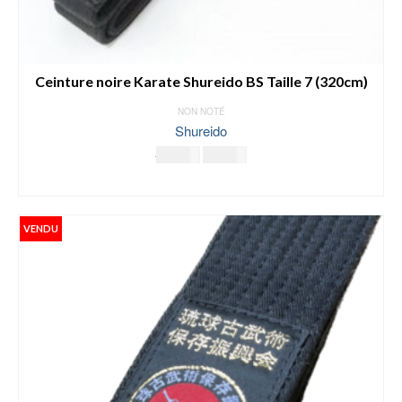
Ceinture noire Karate Shureido BS Taille 7 (320cm)
NON NOTÉ
Shureido
Le
Le
39.00
€
29.00
€
prix
prix
AJOUTER AU PANIER
initial
actuel
était :
est :
39.00€.
29.00€.
VENDU