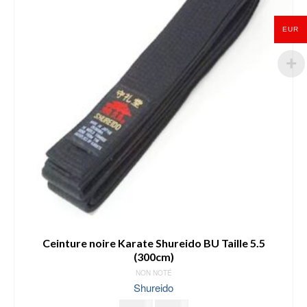
EUR
Ceinture noire Karate Shureido BU Taille 5.5
(300cm)
NON NOTÉ
Shureido
Le
Le
25.00
€
15.00
€