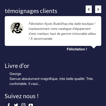
témoignages clients
Félicitation Kyoto BudoShop,très belle boutique !
impressionnant votre catalogue d’équipement
d’arts martiaux haut de gamme introuvable ailleur
! A recommander.
Lire la suite
Félicitation !
Livre d’or
George
Eric
Samue absolument magnifique, très belle qualité. Très
Samue homme de très belle qualité. Livraison rapide et
confortable. Il vaut...
soignée.
Suivez nous !