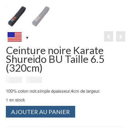
Ceinture noire Karate
Shureido BU Taille 6.5
(320cm)
Le
Le
25.00
€
15.00
€
prix
prix
100% coton noir,simple épaisseur,4cm de largeur.
initial
actuel
était :
est :
1 en stock
25.00€.
15.00€.
quantité
AJOUTER AU PANIER
de
Ceinture
noire