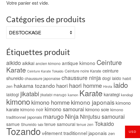
Votre panier est vide.
Catégories de produits
Étiquettes produit
Ceinture
aikido
antique kimono
aikikai
ancien kimono
Karate
ceinture
Ceinture noire Karate
Ceinture Karate Tokaido
chaussure ninja
shureido
dogi iaido
chaussure japonaise
habit
iaido
haori homme
hakama tozando
haori
zen
Hirota
Karate
jikatabi
karategi
iaidogi
jikatabi marugo
kamon
kendogi
kimono
kimono japonais
kimono homme
kimono
kimono samourai
karate
kimono soie
kimono noir
kimono
marugo
Ninja
samourai
Ninjutsu
traditionnel japonais
Tokaido
samue
tenue samourai
Shureido
tabi
tenue zen
Tozando
vêtement traditionnel japonais
USD
zen