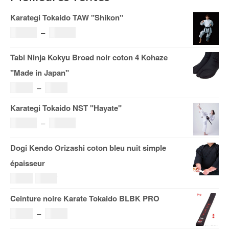
Karategi Tokaido TAW "Shikon"
Plage
121.00
€
–
185.00
€
de
Tabi Ninja Kokyu Broad noir coton 4 Kohaze
prix :
"Made in Japan"
121.00€
Plage
19.00
€
–
29.00
€
à
de
Karategi Tokaido NST "Hayate"
185.00€
prix :
Plage
108.00
€
–
153.00
€
19.00€
de
Dogi Kendo Orizashi coton bleu nuit simple
à
prix :
épaisseur
29.00€
108.00€
Le
Le
69.00
€
59.00
€
à
prix
prix
Ceinture noire Karate Tokaido BLBK PRO
153.00€
initial
actuel
Plage
36.00
€
–
38.00
€
était :
est :
de