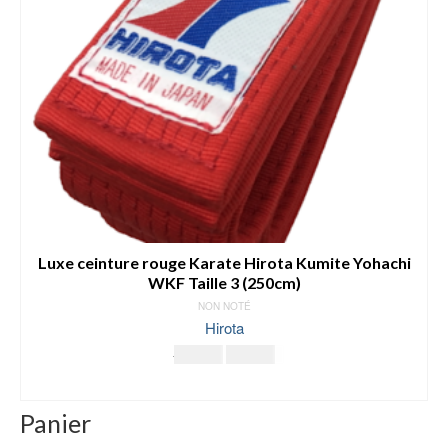
Luxe ceinture rouge Karate Hirota Kumite Yohachi
WKF Taille 3 (250cm)
NON NOTÉ
Hirota
Le
Le
45.00
€
39.00
€
prix
prix
AJOUTER AU PANIER
initial
actuel
était :
est :
Panier
45.00€.
39.00€.