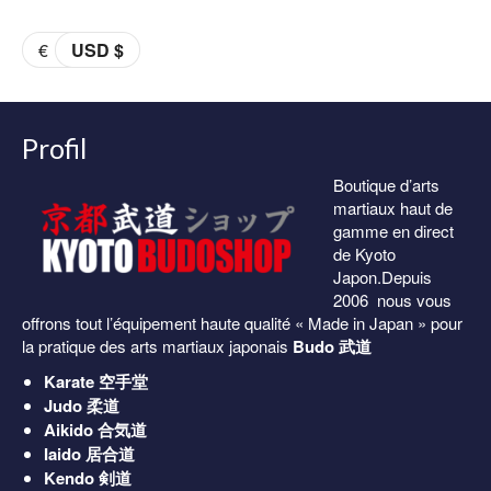
69.00€.
59.00€.
prix :
€
USD $
36.00€
à
38.00€
Profil
Boutique d’arts
martiaux haut de
gamme en direct
de Kyoto
Japon.Depuis
2006 nous vous
offrons tout l’équipement haute qualité « Made in Japan » pour
la pratique des arts martiaux japonais
Budo 武道
Karate
空手堂
Judo
柔道
Aikido
合気道
Iaido
居合道
Kendo
剣道