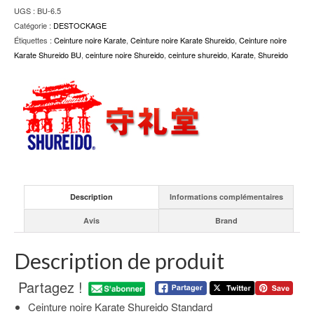
Karate
UGS :
BU-6.5
Shureido
Catégorie :
DESTOCKAGE
BU
Étiquettes :
Ceinture noire Karate
,
Ceinture noire Karate Shureido
,
Ceinture noire
Taille
Karate Shureido BU
,
ceinture noire Shureido
,
ceinture shureido
,
Karate
,
Shureido
6.5
(320cm)
Description
Informations complémentaires
Avis
Brand
Description de produit
Partagez !
Ceinture noire Karate Shureido Standard