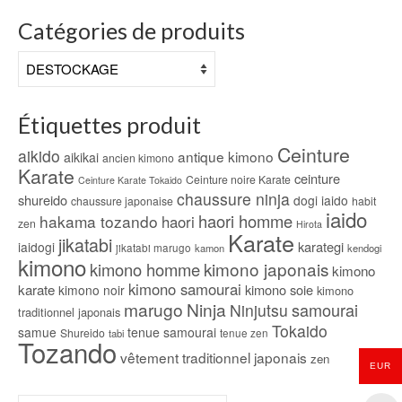
Catégories de produits
Étiquettes produit
Ceinture
aikido
antique kimono
aikikai
ancien kimono
Karate
ceinture
Ceinture noire Karate
Ceinture Karate Tokaido
chaussure ninja
shureido
dogi iaido
chaussure japonaise
habit
iaido
haori homme
hakama tozando
haori
zen
Hirota
Karate
jikatabi
karategi
iaidogi
jikatabi marugo
kamon
kendogi
kimono
kimono japonais
kimono homme
kimono
kimono samourai
karate
kimono soie
kimono noir
kimono
marugo
Ninja
samourai
Ninjutsu
traditionnel japonais
Tokaido
samue
tenue samourai
Shureido
tabi
tenue zen
Tozando
vêtement traditionnel japonais
zen
EUR