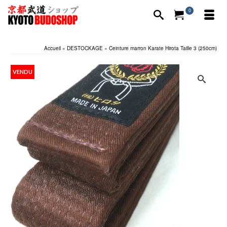
0
Accueil
»
DESTOCKAGE
»
Ceinture marron Karate Hirota Taille 3 (250cm)
VENDU