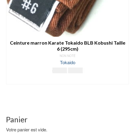
Ceinture marron Karate Tokaido BLB Kobushi Taille
6 (295cm)
NON NOTÉ
Tokaido
Le
Le
19.00
€
11.00
€
prix
prix
AJOUTER AU PANIER
initial
actuel
était :
est :
19.00€.
11.00€.
Panier
Votre panier est vide.