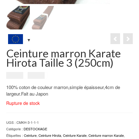
Ceinture marron Karate
Hirota Taille 3 (250cm)
Le
Le
19.00
€
14.00
€
prix
prix
100% coton de couleur marron,simple épaisseur,4cm de
initial
actuel
largeur.Fait au Japon
était :
est :
19.00€.
14.00€.
Rupture de stock
UGS :
CMKH-3-1-1-1
Catégorie :
DESTOCKAGE
Étiquettes :
Ceinture
,
Ceinture Hirota
,
Ceinture Karate
,
Ceinture marron Karate
,