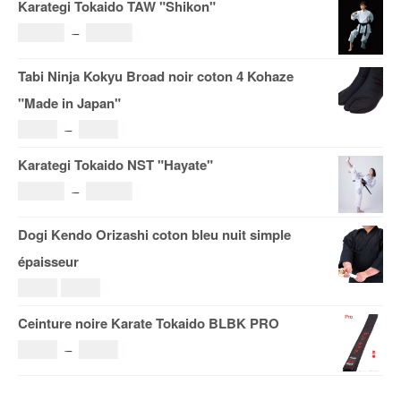
Karategi Tokaido TAW "Shikon"
Plage
121.00
€
–
185.00
€
de
Tabi Ninja Kokyu Broad noir coton 4 Kohaze
prix :
"Made in Japan"
121.00€
Plage
19.00
€
–
29.00
€
à
de
Karategi Tokaido NST "Hayate"
185.00€
prix :
Plage
108.00
€
–
153.00
€
19.00€
de
Dogi Kendo Orizashi coton bleu nuit simple
à
prix :
épaisseur
29.00€
108.00€
Le
Le
69.00
€
59.00
€
à
prix
prix
Ceinture noire Karate Tokaido BLBK PRO
153.00€
initial
actuel
Plage
36.00
€
–
38.00
€
était :
est :
de
69.00€.
59.00€.