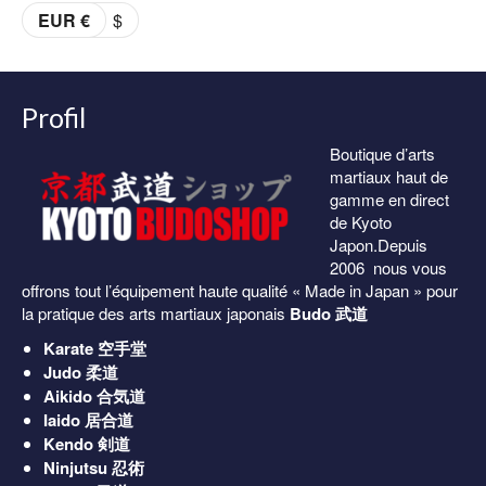
prix :
EUR €
$
36.00€
à
38.00€
Profil
Boutique d’arts
martiaux haut de
gamme en direct
de Kyoto
Japon.Depuis
2006 nous vous
offrons tout l’équipement haute qualité « Made in Japan » pour
la pratique des arts martiaux japonais
Budo 武道
Karate
空手堂
Judo
柔道
Aikido
合気道
Iaido
居合道
Kendo
剣道
Ninjutsu
忍術