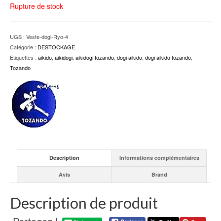
Rupture de stock
UGS :
Veste-dogi-Ryo-4
Catégorie :
DESTOCKAGE
Étiquettes :
aikido
,
aikidogi
,
aikidogi tozando
,
dogi aikido
,
dogi aikido tozando
,
Tozando
Description
Informations complémentaires
Avis
Brand
Description de produit