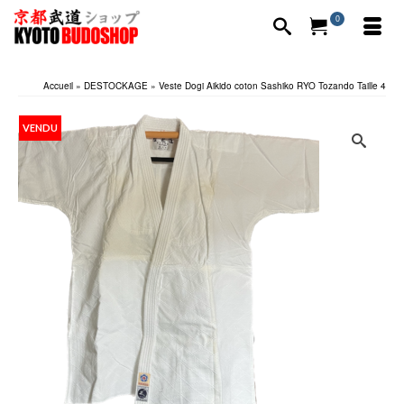
0
Accueil
»
DESTOCKAGE
»
Veste Dogi Aikido coton Sashiko RYO Tozando Taille 4
VENDU