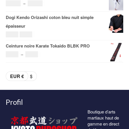
prix :
Plage
108.00
€
–
153.00
€
19.00€
de
Dogi Kendo Orizashi coton bleu nuit simple
à
prix :
épaisseur
29.00€
108.00€
Le
Le
69.00
€
59.00
€
à
prix
prix
Ceinture noire Karate Tokaido BLBK PRO
153.00€
initial
actuel
Plage
36.00
€
–
38.00
€
était :
est :
de
69.00€.
59.00€.
prix :
EUR €
$
36.00€
à
38.00€
Profil
Boutique d’arts
martiaux haut de
gamme en direct