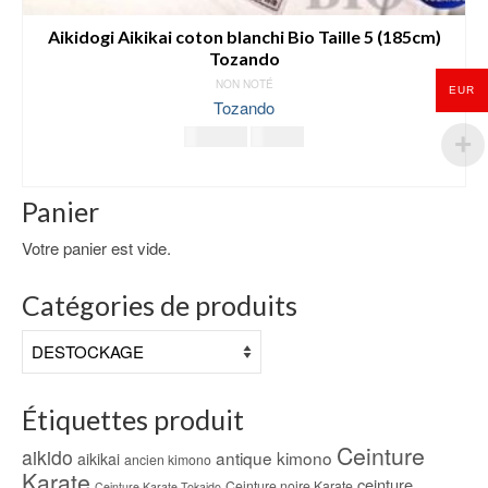
Aikidogi Aikikai coton blanchi Bio Taille 5 (185cm)
Tozando
NON NOTÉ
EUR
Tozando
Le
Le
149.00
€
99.00
€
prix
prix
AJOUTER AU PANIER
initial
actuel
était :
est :
Panier
149.00€.
99.00€.
Votre panier est vide.
Catégories de produits
Étiquettes produit
Ceinture
aikido
antique kimono
aikikai
ancien kimono
Karate
ceinture
Ceinture noire Karate
Ceinture Karate Tokaido