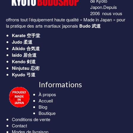
de Kyoto
Japon.Depuis
2006 nous vous
offrons tout l’équipement haute qualité « Made in Japan » pour
la pratique des arts martiaux japonais
Budo 武道
Karate
空手堂
Judo
柔道
Aikido
合気道
Iaido
居合道
Kendo
剣道
Ninjutsu
忍術
Kyudo
弓道
Informations
À propos
Accueil
Blog
Boutique
Conditions de vente
Contact
Modes de livraison