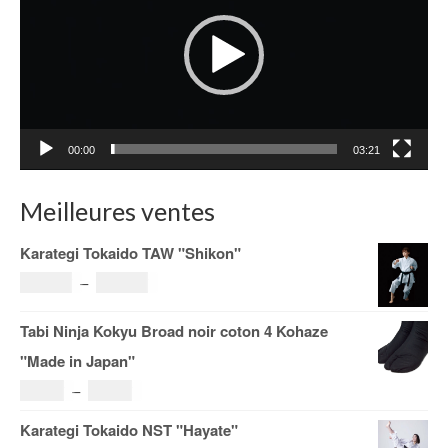
00:00
03:21
Meilleures ventes
Karategi Tokaido TAW "Shikon"
Plage
121.00
€
–
185.00
€
de
Tabi Ninja Kokyu Broad noir coton 4 Kohaze
prix :
"Made in Japan"
121.00€
Plage
19.00
€
–
29.00
€
à
de
Karategi Tokaido NST "Hayate"
185.00€