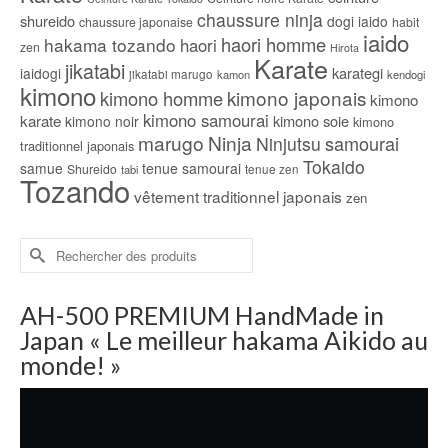
chaussure ninja
shureido
dogi iaido
chaussure japonaise
habit
iaido
haori homme
hakama tozando
haori
zen
Hirota
Karate
jikatabi
karategi
iaidogi
jikatabi marugo
kamon
kendogi
kimono
kimono japonais
kimono homme
kimono
kimono samourai
karate
kimono soie
kimono noir
kimono
marugo
Ninja
samourai
Ninjutsu
traditionnel japonais
Tokaido
samue
tenue samourai
Shureido
tabi
tenue zen
Tozando
vêtement traditionnel japonais
zen
Rechercher :
AH-500 PREMIUM HandMade in
Japan « Le meilleur hakama Aikido au
monde! »
Lecteur
vidéo