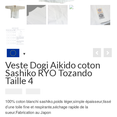
Veste Dogi Aikido coton
Sashiko RYO Tozando
Taille 4
Le
Le
101.00
€
49.00
€
prix
prix
100% coton blanchi sashiko,poids léger,simple épaisseur,tissé
initial
actuel
d’une toile fine et respirante,séchage rapide de la
était :
est :
sueur.Fabrication au Japon
101.00€.
49.00€.