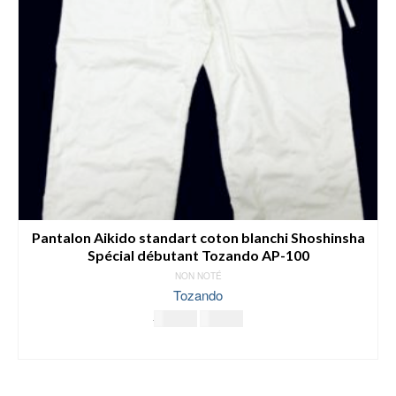
Pantalon Aikido standart coton blanchi Shoshinsha
Spécial débutant Tozando AP-100
NON NOTÉ
Tozando
Le
Le
49.00
€
45.00
€
prix
prix
SELECT OPTIONS
initial
actuel
Ce
était :
est :
produit
49.00€.
45.00€.