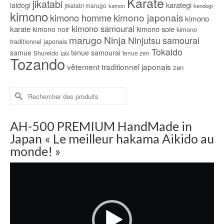
Karate
jikatabi
karategi
iaidogi
jikatabi marugo
kamon
kendogi
kimono
kimono japonais
kimono homme
kimono
kimono samourai
karate
kimono soie
kimono noir
kimono
marugo
Ninja
samourai
Ninjutsu
traditionnel japonais
Tokaido
samue
tenue samourai
Shureido
tabi
tenue zen
Tozando
vêtement traditionnel japonais
zen
Rechercher :
AH-500 PREMIUM HandMade in
Japan « Le meilleur hakama Aikido au
monde! »
Lecteur
vidéo