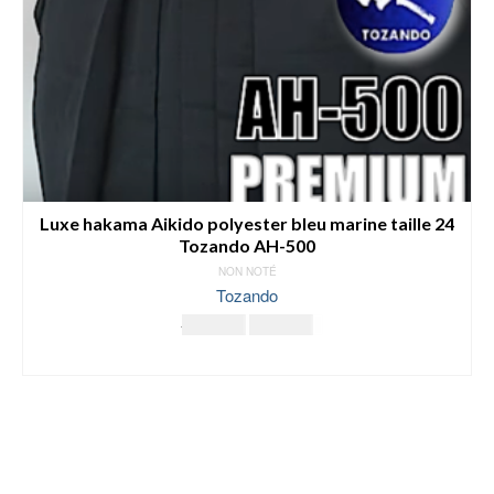
Luxe hakama Aikido polyester bleu marine taille 24
Tozando AH-500
NON NOTÉ
Tozando
Le
Le
174.00
€
165.00
€
prix
prix
LIRE LA SUITE
initial
actuel
était :
est :
174.00€.
165.00€.