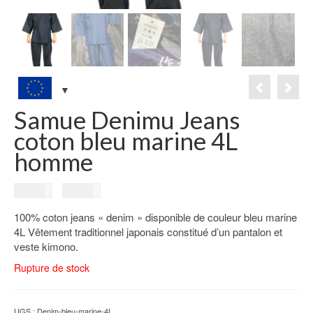
Samue Denimu Jeans
coton bleu marine 4L
homme
Le
Le
79.00
€
59.00
€
prix
prix
100% coton jeans « denim » disponible de couleur bleu marine
initial
actuel
4L Vêtement traditionnel japonais constitué d’un pantalon et
était :
est :
veste kimono.
79.00€.
59.00€.
Rupture de stock
UGS :
Denim-bleu-marine-4L