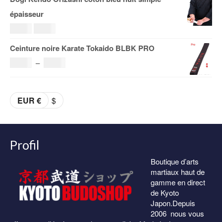
prix :
épaisseur
29.00€
108.00€
Le
Le
69.00
€
59.00
€
à
prix
prix
Ceinture noire Karate Tokaido BLBK PRO
153.00€
initial
actuel
Plage
36.00
€
–
38.00
€
était :
est :
de
69.00€.
59.00€.
prix :
EUR €
$
36.00€
à
38.00€
Profil
Boutique d’arts
martiaux haut de
gamme en direct
de Kyoto
Japon.Depuis
2006 nous vous