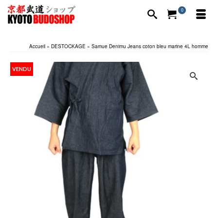
0
Accueil
»
DESTOCKAGE
»
Samue Denimu Jeans coton bleu marine 4L homme
VENDU