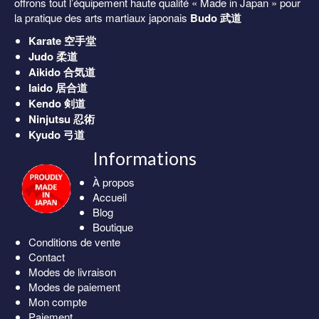
offrons tout l’équipement haute qualité « Made in Japan » pour
la pratique des arts martiaux japonais
Budo 武道
Karate
空手堂
Judo
柔道
Aikido
合気道
Iaido
居合道
Kendo
剣道
Ninjutsu
忍術
Kyudo
弓道
Informations
À propos
Accueil
Blog
Boutique
Conditions de vente
Contact
Modes de livraison
Modes de paiement
Mon compte
Paiement