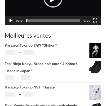
00:00
03:21
Meilleures ventes
Karategi Tokaido TAW "Shikon"
Plage
121.00
€
–
185.00
€
de
Tabi Ninja Kokyu Broad noir coton 4 Kohaze
prix :
"Made in Japan"
121.00€
Plage
19.00
€
–
29.00
€
à
de
Karategi Tokaido NST "Hayate"
185.00€
prix :
Plage
108.00
€
–
153.00
€
19.00€
de
Dogi Kendo Orizashi coton bleu nuit simple
à