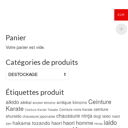
EUR
Panier
Votre panier est vide.
Catégories de produits
Étiquettes produit
Ceinture
aikido
antique kimono
aikikai
ancien kimono
Karate
ceinture
Ceinture noire Karate
Ceinture Karate Tokaido
chaussure ninja
shureido
dogi iaido
chaussure japonaise
habit
iaido
haori homme
hakama tozando
haori
zen
Hirota