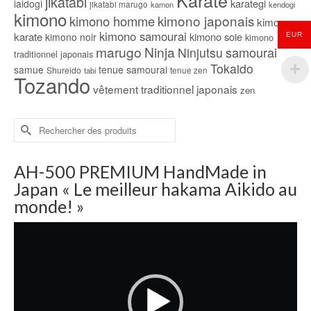
Karate
jikatabi
karategi
iaidogi
jikatabi marugo
kamon
kendogi
kimono
kimono japonais
kimono homme
kimono
kimono samourai
karate
kimono soie
kimono noir
EUR
kimono
marugo
Ninja
samourai
Ninjutsu
traditionnel japonais
Tokaido
samue
tenue samourai
Shureido
tabi
tenue zen
Tozando
vêtement traditionnel japonais
zen
Rechercher :
AH-500 PREMIUM HandMade in
Japan « Le meilleur hakama Aikido au
monde! »
Lecteur
vidéo