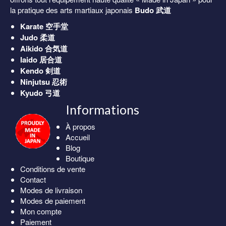
la pratique des arts martiaux japonais
Budo 武道
Karate
空手堂
Judo
柔道
Aikido
合気道
Iaido
居合道
Kendo
剣道
Ninjutsu
忍術
Kyudo
弓道
Informations
À propos
Accueil
Blog
Boutique
Conditions de vente
Contact
Modes de livraison
Modes de paiement
Mon compte
Paiement