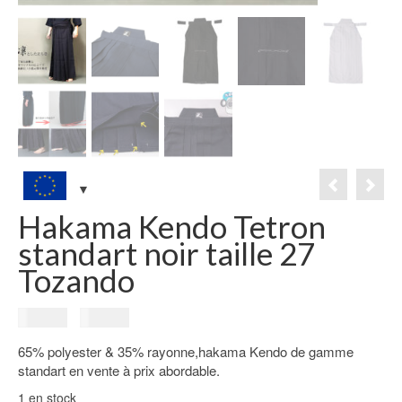
Hakama Kendo Tetron
standart noir taille 27
Tozando
Le
Le
55.00
€
49.00
€
prix
prix
65% polyester & 35% rayonne,hakama Kendo de gamme
initial
actuel
standart en vente à prix abordable.
était :
est :
55.00€.
49.00€.
1 en stock