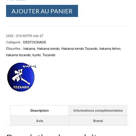
quantité
AJOUTER AU PANIER
de
Hakama
Kendo
Tetron
UGS :
213-KHTR-noir-27
standart
Catégorie :
DESTOCKAGE
noir
Étiquettes :
hakama
,
Hakama kendo
,
Hakama kendo Tozando
,
hakama tetron
,
taille
hakama tozando
,
kyoto
,
Tozando
27
Tozando
Description
Informations complémentaires
Avis
Brand