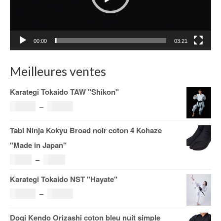
00:00
03:21
Meilleures ventes
Karategi Tokaido TAW "Shikon"
Plage
121.00
€
–
185.00
€
de
Tabi Ninja Kokyu Broad noir coton 4 Kohaze
prix :
"Made in Japan"
121.00€
Plage
19.00
€
–
29.00
€
à
de
Karategi Tokaido NST "Hayate"
185.00€
prix :
Plage
108.00
€
–
153.00
€
19.00€
de
Dogi Kendo Orizashi coton bleu nuit simple
à