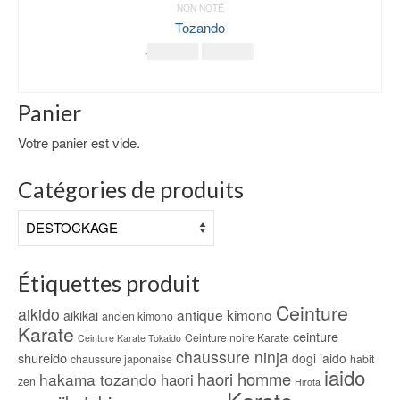
NON NOTÉ
Tozando
Le
Le
164.00
€
155.00
€
prix
prix
LIRE LA SUITE
initial
actuel
était :
est :
Panier
164.00€.
155.00€.
Votre panier est vide.
Catégories de produits
Étiquettes produit
Ceinture
aikido
antique kimono
aikikai
ancien kimono
Karate
ceinture
Ceinture noire Karate
Ceinture Karate Tokaido
chaussure ninja
shureido
dogi iaido
chaussure japonaise
habit
iaido
haori homme
hakama tozando
haori
zen
Hirota