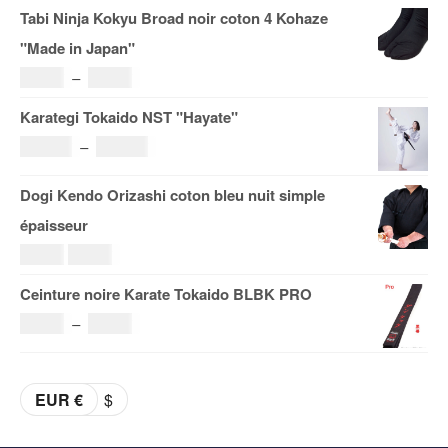
Tabi Ninja Kokyu Broad noir coton 4 Kohaze
prix :
"Made in Japan"
121.00€
Plage
19.00
€
–
29.00
€
à
de
Karategi Tokaido NST "Hayate"
185.00€
prix :
Plage
108.00
€
–
153.00
€
19.00€
de
Dogi Kendo Orizashi coton bleu nuit simple
à
prix :
épaisseur
29.00€
108.00€
Le
Le
69.00
€
59.00
€
à
prix
prix
Ceinture noire Karate Tokaido BLBK PRO
153.00€
initial
actuel
Plage
36.00
€
–
38.00
€
était :
est :
de
69.00€.
59.00€.
prix :
EUR €
$
36.00€
à