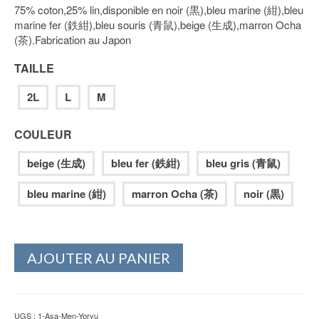
75% coton,25% lin,disponible en noir (黒),bleu marine (紺),bleu
prix :
marine fer (鉄紺),bleu souris (青鼠),beige (生成),marron Ocha
159.00€
(茶).Fabrication au Japon
à
224.00€
TAILLE
2L
L
M
COULEUR
beige (生成)
bleu fer (鉄紺)
bleu gris (青鼠)
bleu marine (紺)
marron Ocha (茶)
noir (黒)
AJOUTER AU PANIER
UGS :
1-Asa-Men-Yoryu