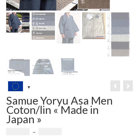
Samue Yoryu Asa Men
Coton/lin « Made in
Japan »
Plage
159.00
€
–
224.00
€
de