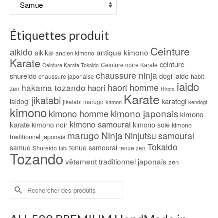
choisies
sur
la
Étiquettes produit
page
du
Ceinture
aikido
antique kimono
aikikai
ancien kimono
produit
Karate
ceinture
Ceinture noire Karate
Ceinture Karate Tokaido
chaussure ninja
shureido
dogi iaido
chaussure japonaise
habit
iaido
haori homme
hakama tozando
haori
zen
Hirota
Karate
jikatabi
karategi
iaidogi
jikatabi marugo
kamon
kendogi
kimono
kimono japonais
kimono homme
kimono
kimono samourai
karate
kimono soie
kimono noir
kimono
marugo
Ninja
samourai
Ninjutsu
traditionnel japonais
Tokaido
samue
tenue samourai
Shureido
tabi
tenue zen
Tozando
vêtement traditionnel japonais
zen
Rechercher :