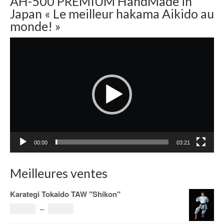
AH-500 PREMIUM HandMade in
Japan « Le meilleur hakama Aikido au
monde! »
Lecteur
vidéo
00:00
03:21
Meilleures ventes
Karategi Tokaido TAW "Shikon"
Plage
121.00
€
–
185.00
€
de