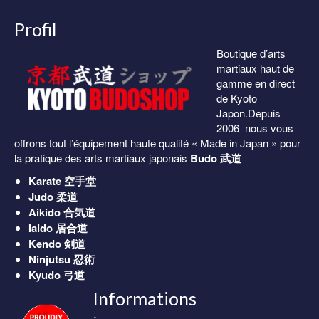
38.00€
Profil
Boutique d’arts
martiaux haut de
gamme en direct
de Kyoto
Japon.Depuis
2006 nous vous
offrons tout l’équipement haute qualité « Made in Japan » pour
la pratique des arts martiaux japonais
Budo 武道
Karate
空手堂
Judo
柔道
Aikido
合気道
Iaido
居合道
Kendo
剣道
Ninjutsu
忍術
Kyudo
弓道
Informations