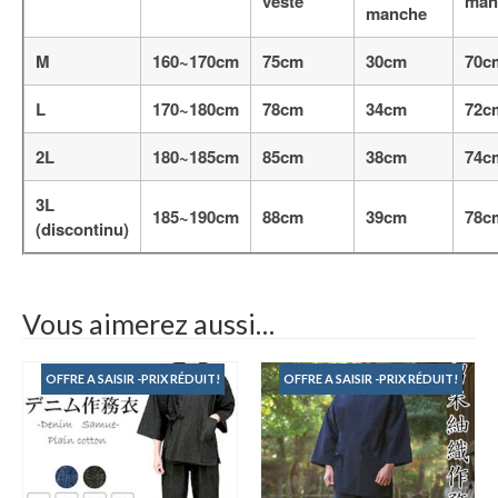
veste
man
manche
M
160~170cm
75cm
30cm
70c
L
170~180cm
78cm
34cm
72c
2L
180~185cm
85cm
38cm
74c
3L
185~190cm
88cm
39cm
78c
(discontinu)
Vous aimerez aussi…
OFFRE A SAISIR -PRIX RÉDUIT!
OFFRE A SAISIR -PRIX RÉDUIT!