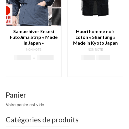
la
la
page
page
du
du
produit
produit
Samue hiver Enseki
Haori homme noir
FutoJima Strip « Made
coton « Shantung »
in Japan »
Made in Kyoto Japan
NON NOTÉ
NON NOTÉ
Plage
Le
Le
189.00
€
–
224.00
€
59.00
€
55.00
€
de
prix
prix
CHOIX DES
AJOUTER AU
prix :
initial
actuel
OPTIONS
PANIER
l
189.00€
était :
est :
Ce
à
59.00€.
55.00€.
produit
€.
224.00€
a
Panier
plusieurs
variations.
Votre panier est vide.
Les
options
Catégories de produits
peuvent
être