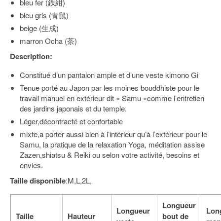
bleu fer (鉄紺)
bleu gris (青鼠)
beige (生成)
marron Ocha (茶)
Description:
Constitué d’un pantalon ample et d’une veste kimono Gi
Tenue porté au Japon par les moines bouddhiste pour le
travail manuel en extérieur dit « Samu »comme l’entretien
des jardins japonais et du temple.
Léger,décontracté et confortable
mixte,a porter aussi bien à l’intérieur qu’à l’extérieur pour le
Samu, la pratique de la relaxation Yoga, méditation assise
Zazen,shiatsu & Reiki ou selon votre activité, besoins et
envies.
Taille disponible
:M,L,2L,
Longueur
Longueur
Lon
Taille
Hauteur
bout de