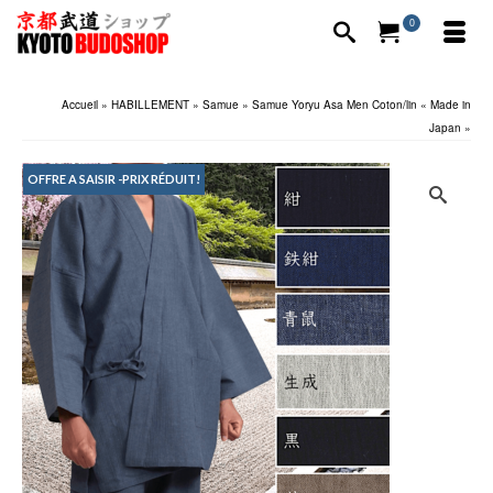
0
Accueil
»
HABILLEMENT
»
Samue
»
Samue Yoryu Asa Men Coton/lin « Made in
Japan »
OFFRE A SAISIR -PRIX RÉDUIT!