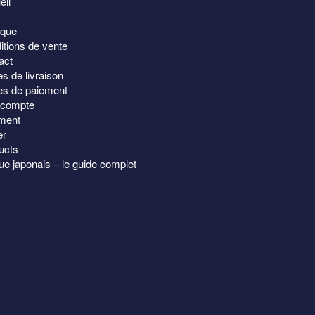
eil
Partagez !
Lire l
ent
ique
sies
itions de vente
act
Enthousiasme pour l’Haor
s de livraison
e
japonai
s de paiement
compte
it
ment
er
ucts
e japonais – le guide complet