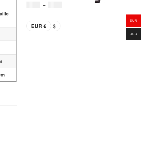
était :
est :
Plage
36.00
€
–
38.00
€
69.00€.
59.00€.
aille
de
EUR
prix :
EUR €
$
36.00€
USD
à
38.00€
m
cm