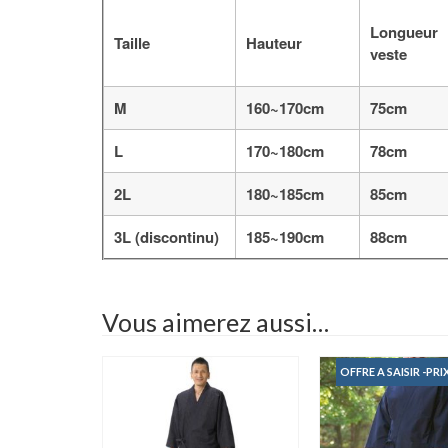
Longueur
Taille
Hauteur
veste
M
160~170cm
75cm
L
170~180cm
78cm
2L
180~185cm
85cm
3L (discontinu)
185~190cm
88cm
Vous aimerez aussi…
OFFRE A SAISIR -PRI