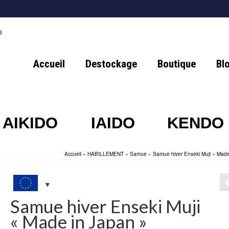
Accueil
Destockage
Boutique
Bl
AIKIDO
IAIDO
KENDO
Accueil
»
HABILLEMENT
»
Samue
»
Samue hiver Enseki Muji « Made
Samue hiver Enseki Muji
« Made in Japan »