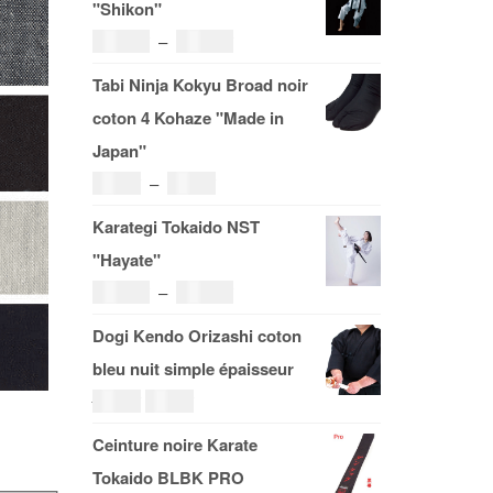
"Shikon"
Plage
121.00
€
–
185.00
€
de
Tabi Ninja Kokyu Broad noir
prix :
coton 4 Kohaze "Made in
121.00€
Japan"
à
Plage
19.00
€
–
29.00
€
185.00€
de
Karategi Tokaido NST
prix :
"Hayate"
19.00€
Plage
108.00
€
–
153.00
€
à
de
Dogi Kendo Orizashi coton
29.00€
prix :
bleu nuit simple épaisseur
108.00€
Le
Le
69.00
€
59.00
€
à
prix
prix
Ceinture noire Karate
153.00€
initial
actuel
Tokaido BLBK PRO