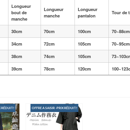
Longueur
Longueur
Longueur
bout de
Tour de t
manche
pantalon
manche
30cm
70cm
100cm
70~88cm
34cm
72cm
105cm
70~95cm
38cm
74cm
105cm
73~103c
39cm
78cm
120cm
100~123
X RÉDUIT!
OFFRE A SAISIR -PRIX RÉDUIT!