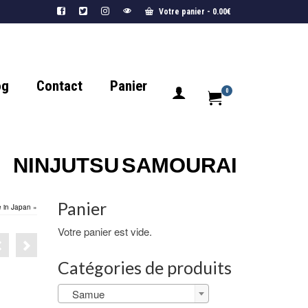
Votre panier
-
0.00
€
og
Contact
Panier
0
NINJUTSU
SAMOURAI
Panier
 in Japan »
Votre panier est vide.
Catégories de produits
Samue