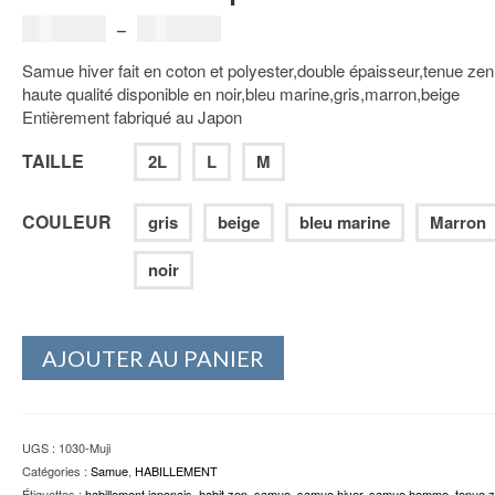
Plage
189.00
€
–
224.00
€
de
Samue hiver fait en coton et polyester,double épaisseur,tenue zen
prix :
haute qualité disponible en noir,bleu marine,gris,marron,beige
189.00€
Entièrement fabriqué au Japon
à
224.00€
TAILLE
2L
L
M
COULEUR
gris
beige
bleu marine
Marron
noir
AJOUTER AU PANIER
UGS :
1030-Muji
Catégories :
Samue
,
HABILLEMENT
Étiquettes :
habillement japonais
,
habit zen
,
samue
,
samue hiver
,
samue homme
,
tenue 