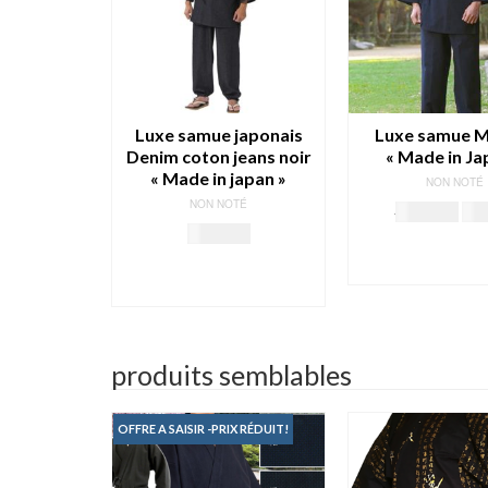
Luxe samue japonais
Luxe samue 
Denim coton jeans noir
« Made in Ja
« Made in japan »
NON NOTÉ
NON NOTÉ
Le
108.00
€
79.
158.00
€
pri
CHOIX D
init
CHOIX DES
OPTION
étai
OPTIONS
Ce
108
Ce
produ
produit
a
a
plus
produits semblables
plusieurs
varia
variations.
Les
Les
opti
X RÉDUIT!
OFFRE A SAISIR -PRIX RÉDUIT!
options
peuv
peuvent
être