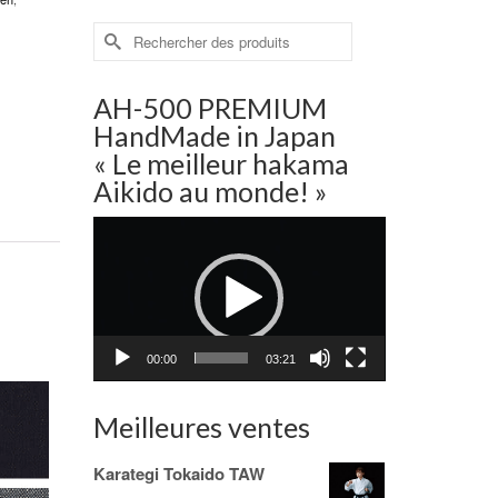
Rechercher :
AH-500 PREMIUM
HandMade in Japan
« Le meilleur hakama
Aikido au monde! »
Lecteur
vidéo
00:00
03:21
Meilleures ventes
Karategi Tokaido TAW