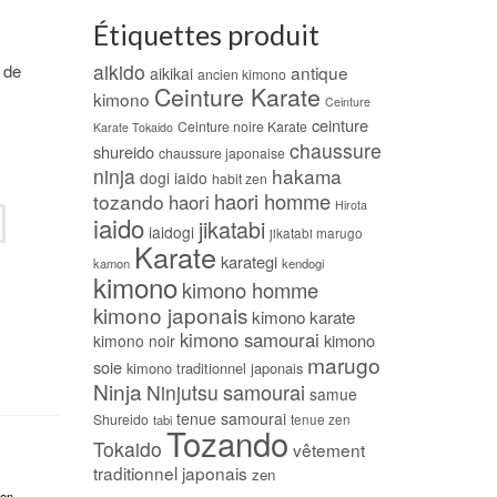
Étiquettes produit
aikido
 de
antique
aikikai
ancien kimono
Ceinture Karate
kimono
Ceinture
ceinture
Ceinture noire Karate
Karate Tokaido
chaussure
shureido
chaussure japonaise
ninja
hakama
dogi iaido
habit zen
haori homme
tozando
haori
Hirota
iaido
jikatabi
iaidogi
jikatabi marugo
Karate
karategi
kamon
kendogi
kimono
kimono homme
kimono japonais
kimono karate
kimono samourai
kimono
kimono noir
marugo
soie
kimono traditionnel japonais
Ninja
samourai
Ninjutsu
samue
tenue samourai
Shureido
tabi
tenue zen
Tozando
Tokaido
vêtement
traditionnel japonais
zen
zen
,