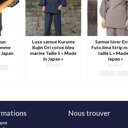
sies
choisies
sur
la
e
page
du
it
produit
gun
Luxe samue Kurume
Samue hiver En
homme
Bujin Ori coton bleu
FutoJima Strip m
 Japan
marine Taille S « Made
taille L « Made
in Japan »
Japan »
NON NOTÉ
NON NOTÉ
Plage
.00
€
Le
de
189.00
€
179.0
LIRE LA SUITE
ES
prix
prix :
AJOUTER AU PA
S
initial
39.00€
était :
à
it
189.0
55.00€
ieurs
rmations
Nous trouver
tions.
opos
ons