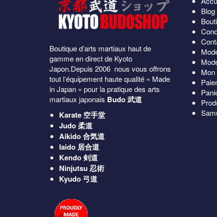
Accu
peuv
être
Blog
être
choisies
Bout
choi
sur
Cond
sur
la
Cont
la
page
Boutique d’arts martiaux haut de
Mode
pag
du
gamme en direct de Kyoto
Mode
du
produit
Japon.Depuis 2006 nous vous offrons
Mon 
produ
tout l’équipement haute qualité « Made
Paie
in Japan » pour la pratique des arts
Pani
martiaux japonais
Budo 武道
Prod
Samu
Karate
空手堂
Judo
柔道
Aikido
合気道
Iaido
居合道
Kendo
剣道
Ninjutsu
忍術
Kyudo
弓道