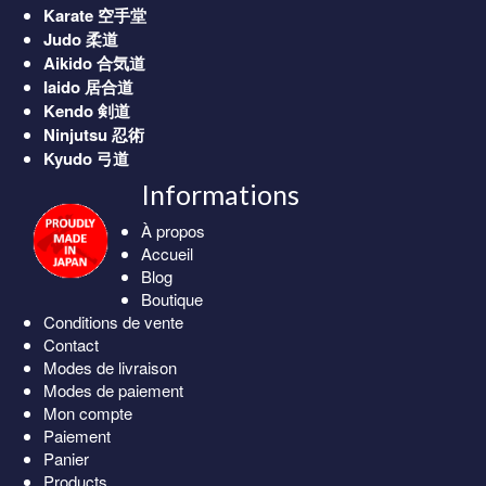
Karate
空手堂
Judo
柔道
Aikido
合気道
Iaido
居合道
Kendo
剣道
Ninjutsu
忍術
Kyudo
弓道
Informations
À propos
Accueil
Blog
Boutique
Conditions de vente
Contact
Modes de livraison
Modes de paiement
Mon compte
Paiement
Panier
Products