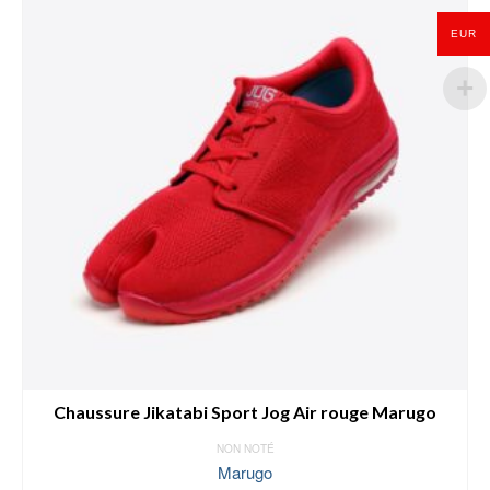
peuvent
être
EUR
choisies
sur
la
page
du
produit
Chaussure Jikatabi Sport Jog Air rouge Marugo
NON NOTÉ
Marugo