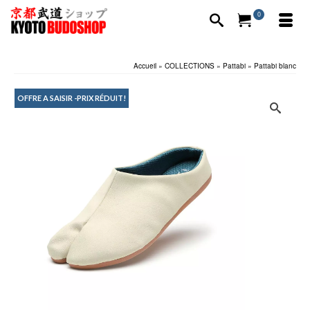
0
Accueil
»
COLLECTIONS
»
Pattabi
»
Pattabi blanc
OFFRE A SAISIR -PRIX RÉDUIT!