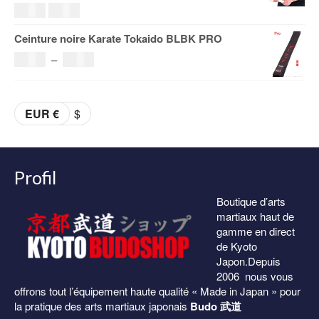
Le
Le
69.00
€
59.00
€
à
prix
prix
Ceinture noire Karate Tokaido BLBK PRO
153.00€
initial
actuel
Plage
36.00
€
–
38.00
€
était :
est :
de
69.00€.
59.00€.
prix :
EUR €
$
36.00€
à
38.00€
Profil
Boutique d’arts
martiaux haut de
gamme en direct
de Kyoto
Japon.Depuis
2006 nous vous
offrons tout l’équipement haute qualité « Made in Japan » pour
la pratique des arts martiaux japonais
Budo 武道