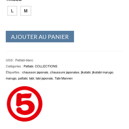
L
M
AJOUTER AU PANIER
UGS :
Pattabi-blanc
Catégories :
Pattabi
,
COLLECTIONS
Étiquettes :
chausson japonais
,
chaussure japonaise
,
jikatabi
,
jikatabi marugo
,
marugo
,
pattabi
,
tabi
,
tabi japonais
,
Tabi Mannen