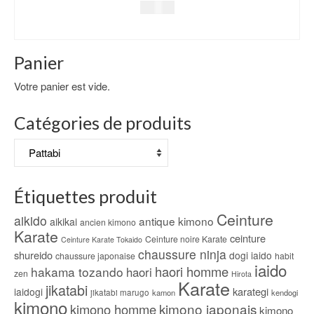
79.00
€
CHOIX DES OPTIONS
Ce
Panier
produit
a
Votre panier est vide.
plusieurs
variations.
Catégories de produits
Les
options
peuvent
être
choisies
Étiquettes produit
sur
la
Ceinture
aikido
antique kimono
aikikai
page
ancien kimono
Karate
du
ceinture
Ceinture noire Karate
Ceinture Karate Tokaido
produit
chaussure ninja
shureido
dogi iaido
chaussure japonaise
habit
iaido
haori homme
hakama tozando
haori
zen
Hirota
Karate
jikatabi
karategi
iaidogi
jikatabi marugo
kamon
kendogi
kimono
kimono japonais
kimono homme
kimono