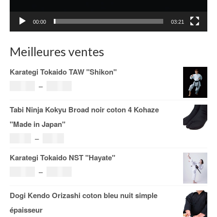
00:00
03:21
Meilleures ventes
Karategi Tokaido TAW "Shikon"
Plage
121.00
€
–
185.00
€
de
Tabi Ninja Kokyu Broad noir coton 4 Kohaze
prix :
"Made in Japan"
121.00€
Plage
19.00
€
–
29.00
€
à
de
Karategi Tokaido NST "Hayate"
185.00€
prix :
Plage
108.00
€
–
153.00
€
19.00€
de
Dogi Kendo Orizashi coton bleu nuit simple
à
prix :
épaisseur
29.00€
108.00€