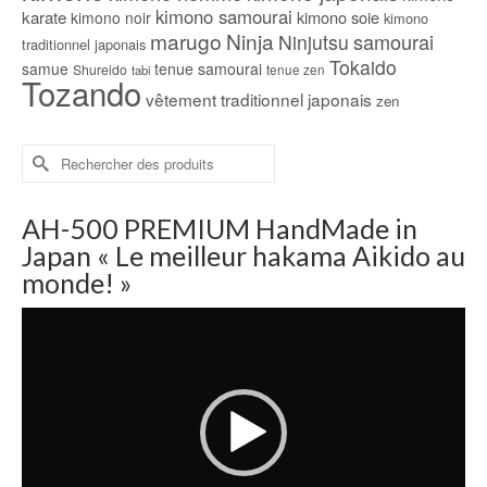
kimono samourai
karate
kimono soie
kimono noir
kimono
marugo
Ninja
samourai
Ninjutsu
traditionnel japonais
Tokaido
samue
tenue samourai
Shureido
tabi
tenue zen
Tozando
vêtement traditionnel japonais
zen
Rechercher :
AH-500 PREMIUM HandMade in
Japan « Le meilleur hakama Aikido au
monde! »
Lecteur
vidéo