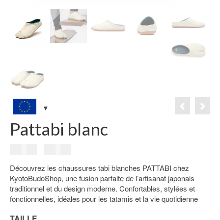
Pattabi blanc
Le
Le
59.00
€
49.00
€
prix
prix
Découvrez les chaussures tabi blanches PATTABI chez
initial
actuel
KyotoBudoShop, une fusion parfaite de l’artisanat japonais
était :
est :
traditionnel et du design moderne. Confortables, stylées et
59.00€.
49.00€.
fonctionnelles, idéales pour les tatamis et la vie quotidienne
TAILLE