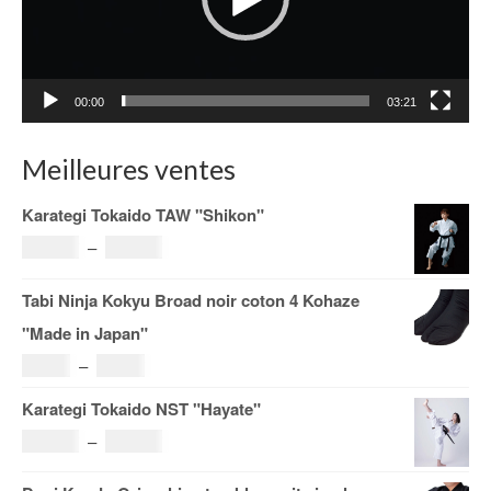
00:00
03:21
Meilleures ventes
Karategi Tokaido TAW "Shikon"
Plage
121.00
€
–
185.00
€
de
Tabi Ninja Kokyu Broad noir coton 4 Kohaze
prix :
"Made in Japan"
121.00€
Plage
19.00
€
–
29.00
€
à
de
Karategi Tokaido NST "Hayate"
185.00€
prix :
Plage
108.00
€
–
153.00
€
19.00€
de