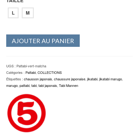
TAILLE
L
M
AJOUTER AU PANIER
UGS :
Pattabi-vert-matcha
Catégories :
Pattabi
,
COLLECTIONS
Étiquettes :
chausson japonais
,
chaussure japonaise
,
jikatabi
,
jikatabi marugo
,
marugo
,
pattabi
,
tabi
,
tabi japonais
,
Tabi Mannen