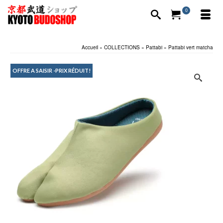
0
Accueil
»
COLLECTIONS
»
Pattabi
»
Pattabi vert matcha
OFFRE A SAISIR -PRIX RÉDUIT!