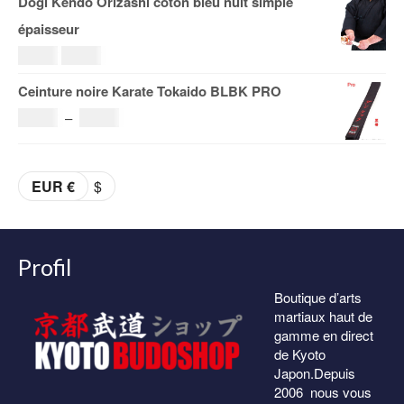
Dogi Kendo Orizashi coton bleu nuit simple
à
prix :
épaisseur
29.00€
108.00€
Le
Le
69.00
€
59.00
€
à
prix
prix
Ceinture noire Karate Tokaido BLBK PRO
153.00€
initial
actuel
Plage
36.00
€
–
38.00
€
était :
est :
de
69.00€.
59.00€.
prix :
EUR €
$
36.00€
à
38.00€
Profil
Boutique d’arts
martiaux haut de
gamme en direct
de Kyoto
Japon.Depuis
2006 nous vous