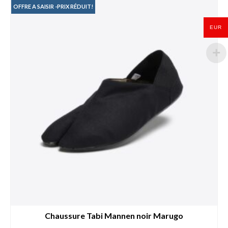
Les
OFFRE A SAISIR -PRIX RÉDUIT!
options
peuvent
EUR
être
choisies
sur
la
page
du
produit
Chaussure Tabi Mannen noir Marugo