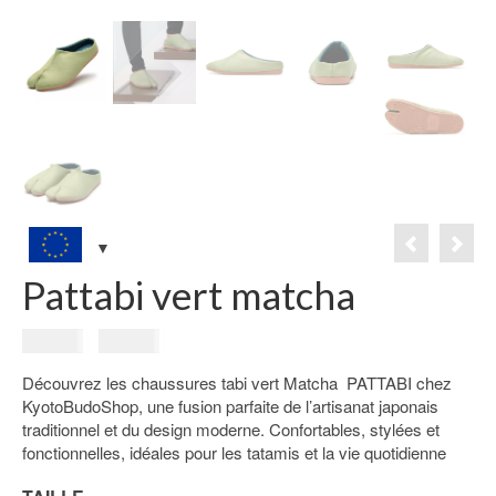
Pattabi vert matcha
Le
Le
59.00
€
49.00
€
prix
prix
Découvrez les chaussures tabi vert Matcha PATTABI chez
initial
actuel
KyotoBudoShop, une fusion parfaite de l’artisanat japonais
était :
est :
traditionnel et du design moderne. Confortables, stylées et
59.00€.
49.00€.
fonctionnelles, idéales pour les tatamis et la vie quotidienne