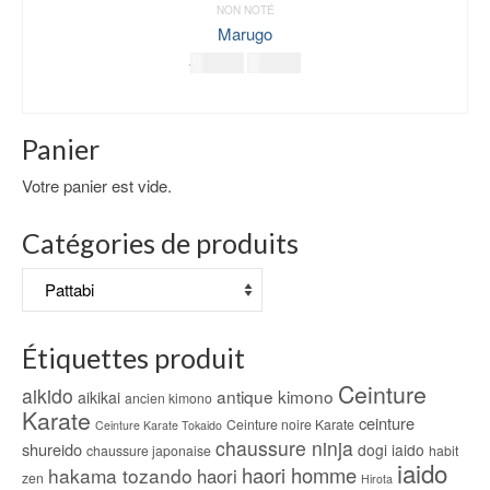
NON NOTÉ
Marugo
Le
Le
59.00
€
49.00
€
prix
prix
CHOIX DES OPTIONS
initial
actuel
Ce
était :
est :
Panier
produit
59.00€.
49.00€.
a
Votre panier est vide.
plusieurs
variations.
Catégories de produits
Les
options
peuvent
être
choisies
Étiquettes produit
sur
la
Ceinture
aikido
antique kimono
aikikai
page
ancien kimono
Karate
du
ceinture
Ceinture noire Karate
Ceinture Karate Tokaido
produit
chaussure ninja
shureido
dogi iaido
chaussure japonaise
habit
iaido
haori homme
hakama tozando
haori
zen
Hirota