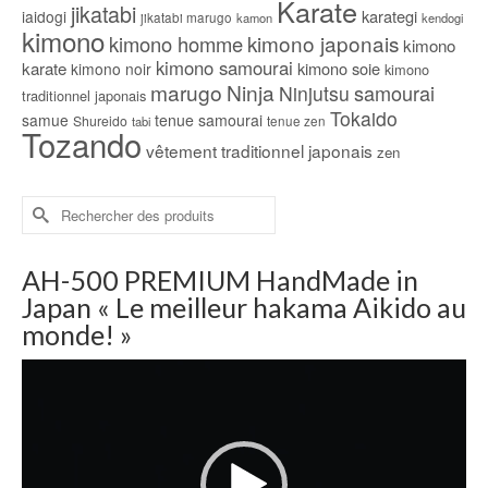
Karate
jikatabi
karategi
iaidogi
jikatabi marugo
kamon
kendogi
kimono
kimono japonais
kimono homme
kimono
kimono samourai
karate
kimono soie
kimono noir
kimono
marugo
Ninja
samourai
Ninjutsu
traditionnel japonais
Tokaido
samue
tenue samourai
Shureido
tabi
tenue zen
Tozando
vêtement traditionnel japonais
zen
Rechercher :
AH-500 PREMIUM HandMade in
Japan « Le meilleur hakama Aikido au
monde! »
Lecteur
vidéo