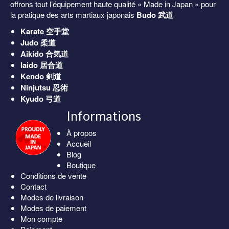
offrons tout l’équipement haute qualité « Made in Japan » pour
la pratique des arts martiaux japonais
Budo 武道
Karate
空手堂
Judo
柔道
Aikido
合気道
Iaido
居合道
Kendo
剣道
Ninjutsu
忍術
Kyudo
弓道
Informations
À propos
Accueil
Blog
Boutique
Conditions de vente
Contact
Modes de livraison
Modes de paiement
Mon compte