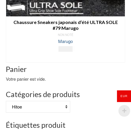
Chaussure Sneakers japonais d’été ULTRA SOLE
#79 Marugo
NON NOTÉ
Marugo
49.00
€
SELECT OPTIONS
Ce
Panier
produit
a
Votre panier est vide.
plusieurs
variations.
Catégories de produits
Les
EUR
options
peuvent
être
choisies
Étiquettes produit
sur