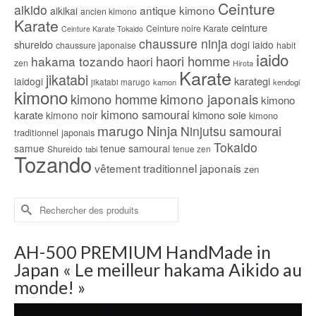
la
Ceinture
aikido
antique kimono
aikikai
ancien kimono
page
Karate
ceinture
Ceinture noire Karate
Ceinture Karate Tokaido
du
chaussure ninja
shureido
dogi iaido
chaussure japonaise
habit
produit
iaido
haori homme
hakama tozando
haori
zen
Hirota
Karate
jikatabi
karategi
iaidogi
jikatabi marugo
kamon
kendogi
kimono
kimono japonais
kimono homme
kimono
kimono samourai
karate
kimono soie
kimono noir
kimono
marugo
Ninja
samourai
Ninjutsu
traditionnel japonais
Tokaido
samue
tenue samourai
Shureido
tabi
tenue zen
Tozando
vêtement traditionnel japonais
zen
Rechercher :
AH-500 PREMIUM HandMade in
Japan « Le meilleur hakama Aikido au
monde! »
Lecteur