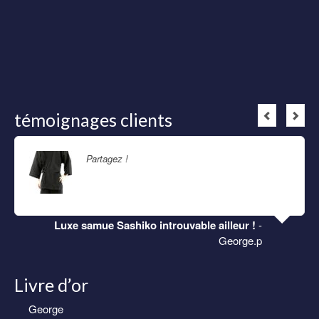
témoignages clients
Partagez !
Lire la suite
Luxe samue Sashiko introuvable ailleur !
-
George.p
Livre d’or
George
Eric