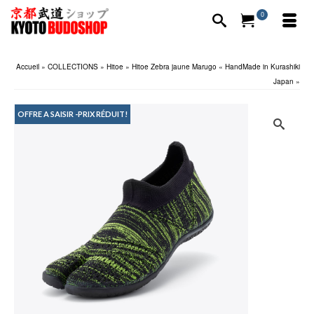
0
Accueil
»
COLLECTIONS
»
Hitoe
»
Hitoe Zebra jaune Marugo « HandMade in Kurashiki
Japan »
OFFRE A SAISIR -PRIX RÉDUIT!