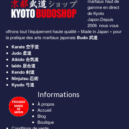
martiaux haut de
gamme en direct
de Kyoto
Japon.Depuis
2006 nous vous
offrons tout l’équipement haute qualité « Made in Japan » pour
la pratique des arts martiaux japonais
Budo 武道
Karate
空手堂
Judo
柔道
Aikido
合気道
Iaido
居合道
Kendo
剣道
Ninjutsu
忍術
Kyudo
弓道
Informations
À propos
Accueil
Blog
Boutique
Conditions de vente