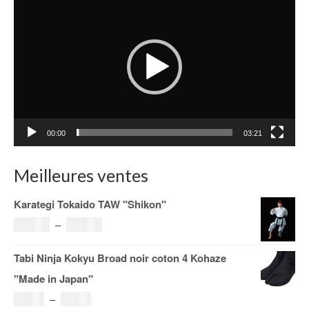
vidéo
00:00
03:21
Meilleures ventes
Karategi Tokaido TAW "Shikon"
Plage
121.00
€
–
185.00
€
de
Tabi Ninja Kokyu Broad noir coton 4 Kohaze
prix :
"Made in Japan"
121.00€
Plage
19.00
€
–
29.00
€
à