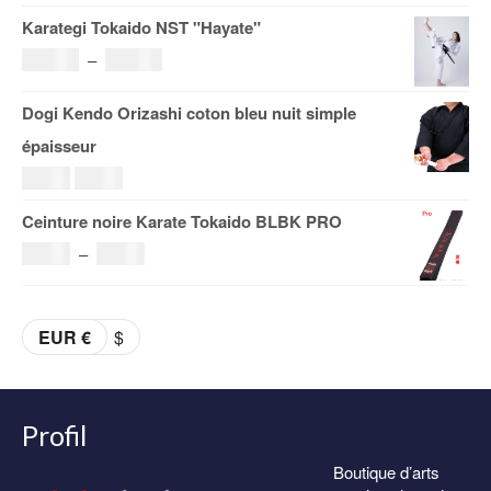
de
Karategi Tokaido NST "Hayate"
185.00€
prix :
Plage
108.00
€
–
153.00
€
19.00€
de
Dogi Kendo Orizashi coton bleu nuit simple
à
prix :
épaisseur
29.00€
108.00€
Le
Le
69.00
€
59.00
€
à
prix
prix
Ceinture noire Karate Tokaido BLBK PRO
153.00€
initial
actuel
Plage
36.00
€
–
38.00
€
était :
est :
de
69.00€.
59.00€.
prix :
EUR €
$
36.00€
à
38.00€
Profil
Boutique d’arts