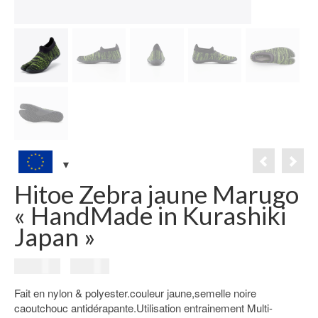
Hitoe Zebra jaune Marugo
« HandMade in Kurashiki
Japan »
Le
Le
119.00
€
99.00
€
prix
prix
Fait en nylon & polyester.couleur jaune,semelle noire
initial
actuel
caoutchouc antidérapante.Utilisation entrainement Multi-
était :
est :