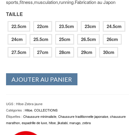
sports,fitness,musculation,running.Fabrication au Japon
119.00€.
99.00€.
TAILLE
22.5cm
22cm
23.5cm
23cm
24.5cm
24cm
25.5cm
25cm
26.5cm
26cm
27.5cm
27cm
28cm
29cm
30cm
AJOUTER AU PANIER
UGS :
Hitoe-Zebra-jaune
Catégories :
Hitoe
,
COLLECTIONS
Étiquettes :
Chaussure minimaliste
,
Chaussure traditionnelle japonaise
,
chauusure
marathon
,
espadrille de luxe
,
hitoe
,
jikatabi
,
marugo
,
zebra