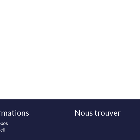
rmations
Nous trouver
opos
eil
Samue absolume
magnifique, très 