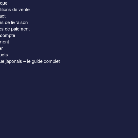
ique
qualité. Très
itions de vente
confortable. Il v
act
prix, sans nul doute. A re/co
s de livraison
sans hésitation
Lire la suite
s de paiement
compte
Luxe samue Sashik
ment
introuvable ailleur !
er
George.
ucts
e japonais – le guide complet