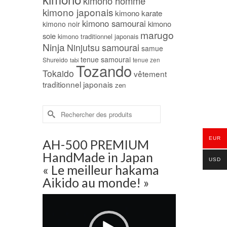
kimono homme
kimono japonais
kimono karate
kimono samourai
kimono
kimono noir
marugo
soie
kimono traditionnel japonais
Ninja
samourai
Ninjutsu
samue
tenue samourai
Shureido
tabi
tenue zen
Tozando
Tokaido
vêtement
traditionnel japonais
zen
Rechercher :
EUR
AH-500 PREMIUM
HandMade in Japan
USD
« Le meilleur hakama
Aikido au monde! »
Lecteur
vidéo