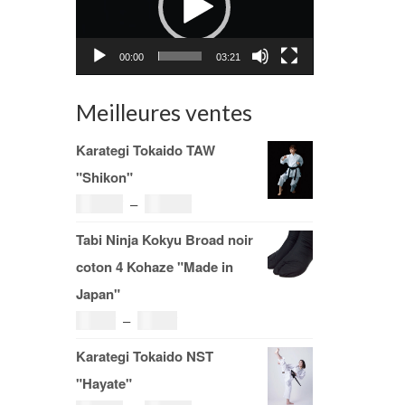
00:00
03:21
Meilleures ventes
Karategi Tokaido TAW
"Shikon"
Plage
121.00
€
–
185.00
€
de
Tabi Ninja Kokyu Broad noir
prix :
coton 4 Kohaze "Made in
121.00€
Japan"
à
Plage
19.00
€
–
29.00
€
185.00€
de
Karategi Tokaido NST
prix :
"Hayate"
19.00€