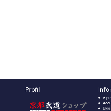
Profil
Info
À pr
Accu
Blog