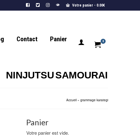
Votre panier
-
0.00
€
og
Contact
Panier
0
NINJUTSU
SAMOURAI
Accueil
»
grammage karategi
Panier
Votre panier est vide.