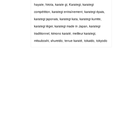
hayate
,
hirota
,
karate gi
,
Karategi
,
karategi
compétition
,
karategi entraînement
,
karategi épais
,
karategi japonais
,
karategi kata
,
karategi kumite
,
karategi léger
,
karategi made in Japan
,
karategi
traditionnel
,
kimono karaté
,
meilleur karategi
,
mitsuboshi
,
shureido
,
tenue karaté
,
tokaido
,
tokyodo