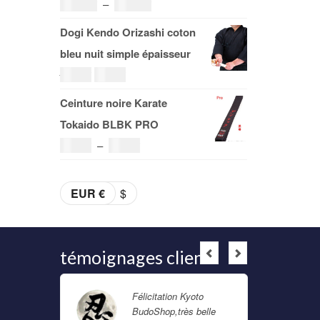
Plage
108.00
€
–
153.00
€
à
de
Dogi Kendo Orizashi coton
29.00€
prix :
bleu nuit simple épaisseur
108.00€
Le
Le
69.00
€
59.00
€
à
prix
prix
Ceinture noire Karate
153.00€
initial
actuel
Tokaido BLBK PRO
était :
est :
Plage
36.00
€
–
38.00
€
69.00€.
59.00€.
de
prix :
EUR €
$
36.00€
à
38.00€
témoignages clients
nt
Félicitation Kyoto
belle
BudoShop,très belle