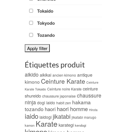
Tokaido
Tokyodo
Tozando
Apply filter
Étiquettes produit
aikido
antique
aikikai
ancien kimono
Ceinture Karate
kimono
Ceinture
ceinture
Ceinture noire Karate
Karate Tokaido
chaussure
shureido
chaussure japonaise
ninja
hakama
dogi iaido
habit zen
haori homme
tozando
haori
Hirota
iaido
jikatabi
iaidogi
jikatabi marugo
Karate
karategi
kamon
kendogi
kimono