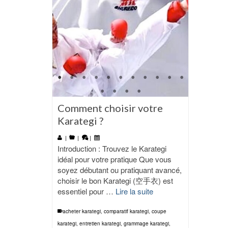
Comment choisir votre
Karategi ?
|
|
|
Introduction : Trouvez le Karategi
idéal pour votre pratique Que vous
soyez débutant ou pratiquant avancé,
choisir le bon Karategi (空手衣) est
essentiel pour …
Lire la suite
acheter karategi
,
comparatif karategi
,
coupe
karategi
,
entretien karategi
,
grammage karategi
,