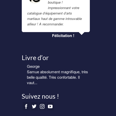
boutique !
aut son
impressionnant votre
mmander
catalogue d’équipement d’arts
La qualité 
martiaux haut de gamme introuvable
exception
ailleur ! A recommander.
Lire la suite
o
Enthousi
Félicitation !
-
p
Livre d’or
George
Samue absolument magnifique, très
belle qualité. Très confortable. Il
vaut...
Suivez nous !