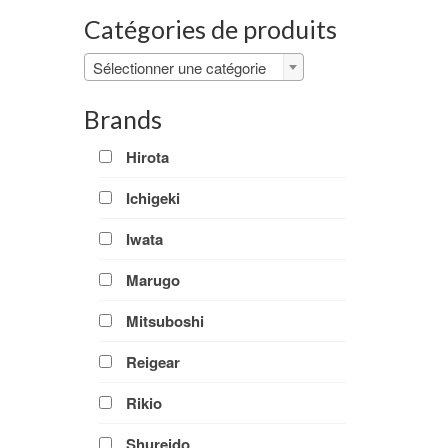
Catégories de produits
Sélectionner une catégorie
Brands
Hirota
Ichigeki
Iwata
Marugo
Mitsuboshi
Reigear
Rikio
Shureido