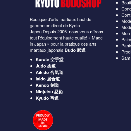
Bout
Cond
Cont
Boutique d’arts martiaux haut de
Mode
gamme en direct de Kyoto
Mode
Japon.Depuis 2006 nous vous offrons
Mon 
tout l’équipement haute qualité « Made
Paie
in Japan » pour la pratique des arts
Pani
martiaux japonais
Budo 武道
Prod
Samu
Karate
空手堂
Judo
柔道
Aikido
合気道
Iaido
居合道
Kendo
剣道
Ninjutsu
忍術
Kyudo
弓道