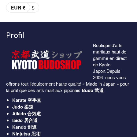
prix :
EUR €
$
36.00€
à
38.00€
Profil
Boutique d’arts
martiaux haut de
gamme en direct
de Kyoto
Japon.Depuis
2006 nous vous
offrons tout l’équipement haute qualité « Made in Japan » pour
la pratique des arts martiaux japonais
Budo 武道
Karate
空手堂
Judo
柔道
Aikido
合気道
Iaido
居合道
Kendo
剣道
Ninjutsu
忍術