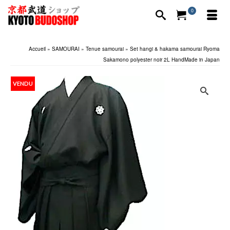
0
Accueil
»
SAMOURAI
»
Tenue samourai
»
Set hangi & hakama samourai Ryoma
Sakamono polyester noir 2L HandMade in Japan
VENDU