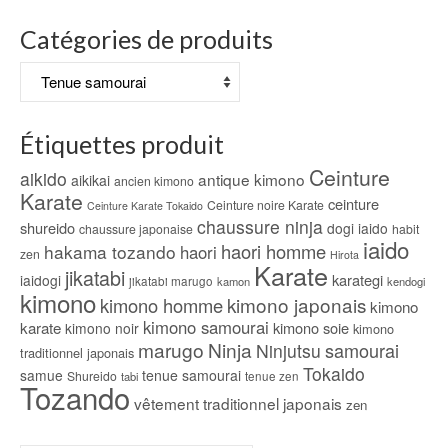
Catégories de produits
Étiquettes produit
Ceinture
aikido
antique kimono
aikikai
ancien kimono
Karate
ceinture
Ceinture noire Karate
Ceinture Karate Tokaido
chaussure ninja
shureido
dogi iaido
chaussure japonaise
habit
iaido
haori homme
hakama tozando
haori
zen
Hirota
Karate
jikatabi
karategi
iaidogi
jikatabi marugo
kamon
kendogi
kimono
kimono japonais
kimono homme
kimono
kimono samourai
karate
kimono soie
kimono noir
kimono
marugo
Ninja
samourai
Ninjutsu
traditionnel japonais
Tokaido
samue
tenue samourai
Shureido
tabi
tenue zen
Tozando
vêtement traditionnel japonais
zen