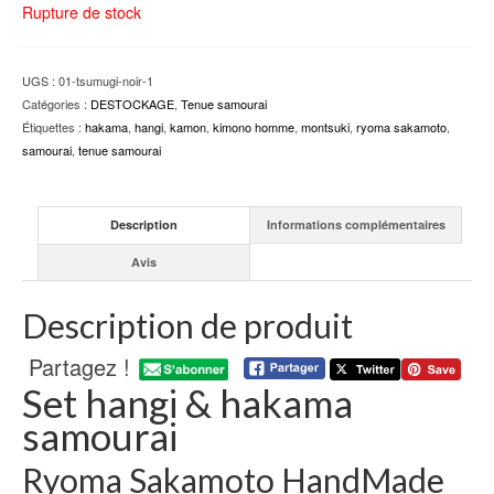
Rupture de stock
UGS :
01-tsumugi-noir-1
Catégories :
DESTOCKAGE
,
Tenue samourai
Étiquettes :
hakama
,
hangi
,
kamon
,
kimono homme
,
montsuki
,
ryoma sakamoto
,
samourai
,
tenue samourai
Description
Informations complémentaires
Avis
Description de produit
Partagez !
Set hangi & hakama
samourai
Ryoma Sakamoto HandMade