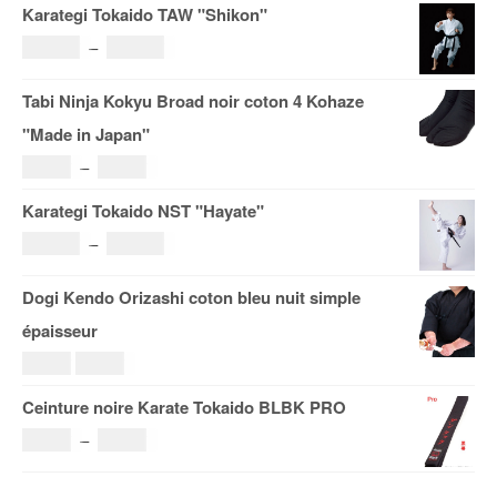
Karategi Tokaido TAW "Shikon"
Plage
121.00
€
–
185.00
€
de
Tabi Ninja Kokyu Broad noir coton 4 Kohaze
prix :
"Made in Japan"
121.00€
Plage
19.00
€
–
29.00
€
à
de
Karategi Tokaido NST "Hayate"
185.00€
prix :
Plage
108.00
€
–
153.00
€
19.00€
de
Dogi Kendo Orizashi coton bleu nuit simple
à
prix :
épaisseur
29.00€
108.00€
Le
Le
69.00
€
59.00
€
à
prix
prix
Ceinture noire Karate Tokaido BLBK PRO
153.00€
initial
actuel
Plage
36.00
€
–
38.00
€
était :
est :
de
69.00€.
59.00€.