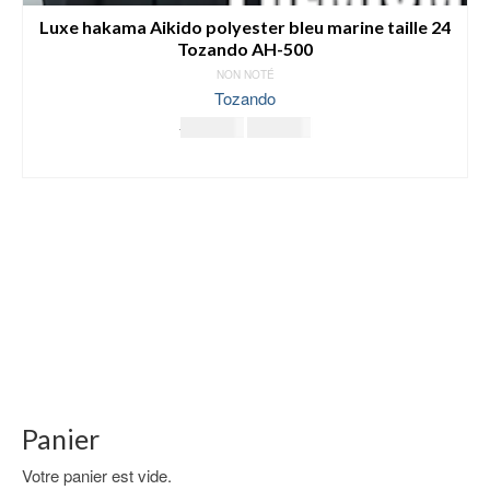
Luxe hakama Aikido polyester bleu marine taille 24
Tozando AH-500
NON NOTÉ
Tozando
Le
Le
174.00
€
165.00
€
prix
prix
LIRE LA SUITE
initial
actuel
était :
est :
174.00€.
165.00€.
Panier
Votre panier est vide.