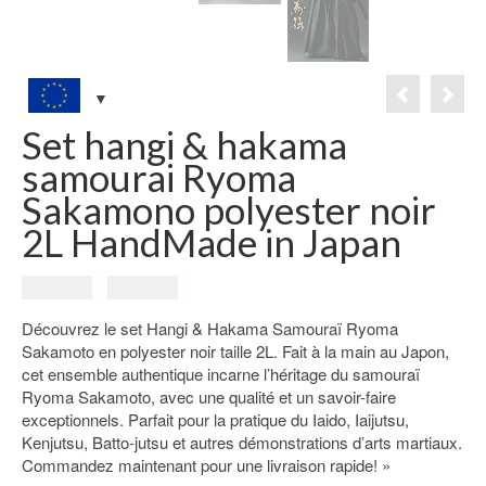
Set hangi & hakama
samourai Ryoma
Sakamono polyester noir
2L HandMade in Japan
Le
Le
349.00
€
199.00
€
prix
prix
Découvrez le set Hangi & Hakama Samouraï Ryoma
initial
actuel
Sakamoto en polyester noir taille 2L. Fait à la main au Japon,
était :
est :
cet ensemble authentique incarne l’héritage du samouraï
349.00€.
199.00€.
Ryoma Sakamoto, avec une qualité et un savoir-faire
exceptionnels. Parfait pour la pratique du Iaido, Iaijutsu,
Kenjutsu, Batto-jutsu et autres démonstrations d’arts martiaux.
Commandez maintenant pour une livraison rapide! »