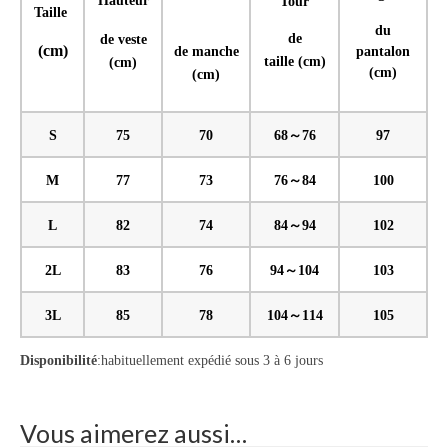
Hauteur
Tour
Taille
du
de
de veste
(cm)
de manche
pantalon
taille
(cm)
(cm)
(cm)
(cm)
S
75
70
68～76
97
M
77
73
76～84
100
L
82
74
84～94
102
2L
83
76
94～104
103
3L
85
78
104～114
105
Disponibilité
:habituellement expédié sous 3 à 6 jours
Vous aimerez aussi…