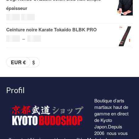
prix :
épaisseur
29.00€
108.00€
Le
Le
69.00
€
59.00
€
à
prix
prix
Ceinture noire Karate Tokaido BLBK PRO
153.00€
initial
actuel
Plage
36.00
€
–
38.00
€
était :
est :
de
69.00€.
59.00€.
prix :
EUR €
$
36.00€
à
38.00€
Profil
Boutique d’arts
martiaux haut de
gamme en direct
de Kyoto
Japon.Depuis
2006 nous vous