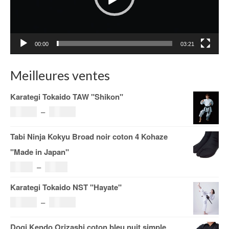
00:00
03:21
Meilleures ventes
Karategi Tokaido TAW "Shikon"
Plage
121.00
€
–
185.00
€
de
Tabi Ninja Kokyu Broad noir coton 4 Kohaze
prix :
"Made in Japan"
121.00€
Plage
19.00
€
–
29.00
€
à
de
Karategi Tokaido NST "Hayate"
185.00€
prix :
Plage
108.00
€
–
153.00
€
19.00€
de
Dogi Kendo Orizashi coton bleu nuit simple
à