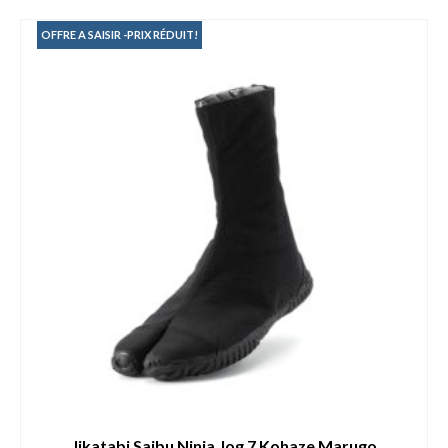
OFFRE A SAISIR -PRIX RÉDUIT!
Jikatabi Saibu Ninja Jog 7 Kohaze Marugo