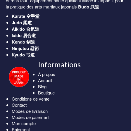
offrons tout l’équipement haute qualité « Made in Japan » pour
la pratique des arts martiaux japonais
Budo 武道
Karate
空手堂
Judo
柔道
Aikido
合気道
Iaido
居合道
Kendo
剣道
Ninjutsu
忍術
Kyudo
弓道
Informations
À propos
Accueil
Blog
Boutique
Conditions de vente
Contact
Modes de livraison
Modes de paiement
Mon compte
Paiement