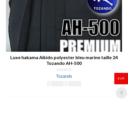
Luxe hakama Aikido polyester bleu marine taille 24
Tozando AH-500
NON NOTÉ
Tozando
EUR
Le
Le
174.00
€
165.00
€
prix
prix
LIRE LA SUITE
initial
actuel
était :
est :
174.00€.
165.00€.