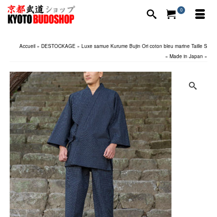
0
Accueil
»
DESTOCKAGE
»
Luxe samue Kurume Bujin Ori coton bleu marine Taille S
« Made in Japan »