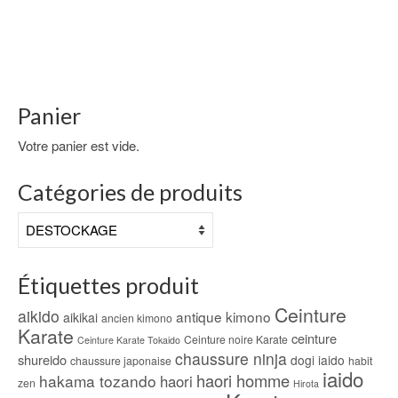
Panier
Votre panier est vide.
Catégories de produits
Étiquettes produit
Ceinture
aikido
antique kimono
aikikai
ancien kimono
Karate
ceinture
Ceinture noire Karate
Ceinture Karate Tokaido
chaussure ninja
shureido
dogi iaido
chaussure japonaise
habit
iaido
haori homme
hakama tozando
haori
zen
Hirota