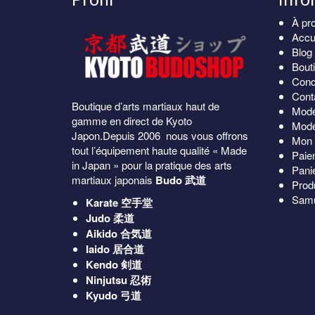
À pr
Accu
Blog
Bout
Cond
Cont
Boutique d’arts martiaux haut de
Mode
gamme en direct de Kyoto
Mode
Japon.Depuis 2006 nous vous offrons
Mon 
tout l’équipement haute qualité « Made
Paie
in Japan » pour la pratique des arts
Pani
martiaux japonais
Budo 武道
Prod
Samu
Karate
空手堂
Judo
柔道
Aikido
合気道
Iaido
居合道
Kendo
剣道
Ninjutsu
忍術
Kyudo
弓道