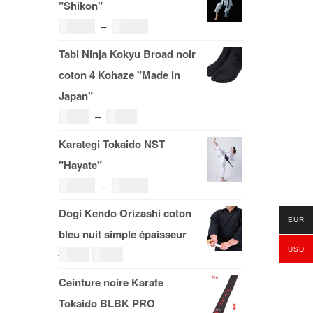
"Shikon"
Plage
121.00
€
–
185.00
€
de
Tabi Ninja Kokyu Broad noir
prix :
coton 4 Kohaze "Made in
121.00€
Japan"
à
Plage
19.00
€
–
29.00
€
185.00€
de
Karategi Tokaido NST
prix :
"Hayate"
19.00€
Plage
108.00
€
–
153.00
€
à
de
Dogi Kendo Orizashi coton
29.00€
EUR
prix :
bleu nuit simple épaisseur
108.00€
USD
Le
Le
69.00
€
59.00
€
à
prix
prix
Ceinture noire Karate
153.00€
initial
actuel
Tokaido BLBK PRO