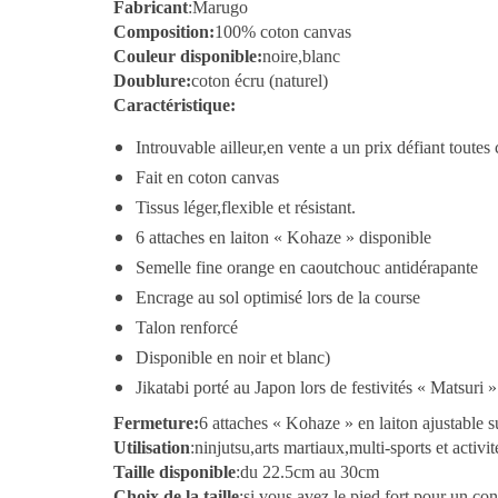
Fabricant
:Marugo
Composition:
100% coton canvas
Couleur disponible:
noire,blanc
Doublure:
coton écru (naturel)
Caractéristique:
Introuvable ailleur,en vente a un prix défiant toute
Fait en coton canvas
Tissus léger,flexible et résistant.
6 attaches en laiton « Kohaze » disponible
Semelle fine orange en caoutchouc antidérapante
Encrage au sol optimisé lors de la course
Talon renforcé
Disponible en noir et blanc)
Jikatabi porté au Japon lors de festivités « Matsuri 
Fermeture:
6
attaches « Kohaze » en laiton ajustable su
Utilisation
:ninjutsu,arts martiaux,multi-sports et activit
Taille disponible
:
du 22.5cm au 30cm
Choix de la taille
:
si vous avez le pied fort,pour un co