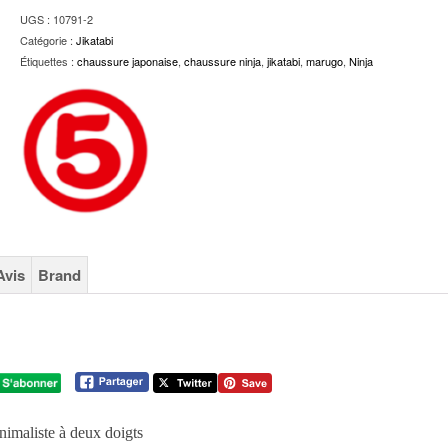
UGS :
10791-2
Catégorie :
Jikatabi
Étiquettes :
chaussure japonaise
,
chaussure ninja
,
jikatabi
,
marugo
,
Ninja
Avis
Brand
nimaliste à deux doigts