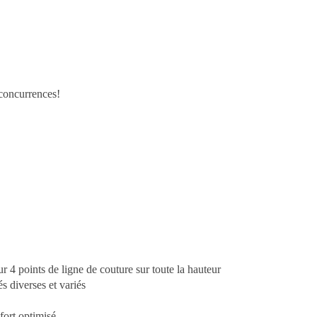
s concurrences!
»
r 4 points de ligne de couture sur toute la hauteur
és diverses et variés
nfort optimisé