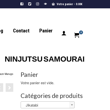
Votre panier
-
0.00
€
og
Contact
Panier
0
NINJUTSU
SAMOURAI
Panier
haze Marugo
Votre panier est vide.
Catégories de produits
Jikatabi