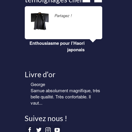
t
a suite
Partagez !
Lire la suite
es
o
Enthousiasme pour l’Haori
-
japonais
p
Livre d’or
George
Eric
Samue absolument magnifique, très
Samue homme de très belle qualité.
belle qualité. Très confortable. Il
Livraison rapide et soignée.
vaut...
Suivez nous !