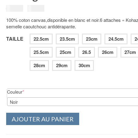
Le
Le
39.00
€
29.00
€
prix
prix
100% coton canvas,disponible en blanc et noir.6 attaches « Koha
initial
actuel
semelle caoutchouc antidérapante.
était :
est :
39.00€.
29.00€.
TAILLE
22.5cm
23.5cm
23cm
24.5cm
2
25.5cm
25cm
26.5
26cm
27cm
28cm
29cm
30cm
(required)
Couleur
*
Noir
AJOUTER AU PANIER