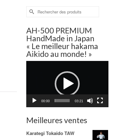
Rechercher :
AH-500 PREMIUM
HandMade in Japan
« Le meilleur hakama
Aikido au monde! »
Lecteur
vidéo
00:00
03:21
Meilleures ventes
Karategi Tokaido TAW