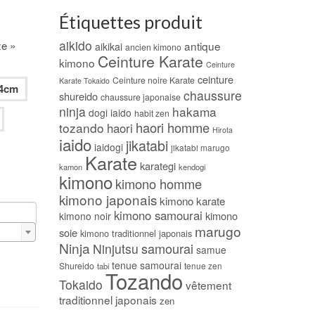
Étiquettes produit
aikido
ze »
antique
aikikai
ancien kimono
Ceinture Karate
kimono
Ceinture
ceinture
Ceinture noire Karate
Karate Tokaido
4cm
chaussure
shureido
chaussure japonaise
ninja
hakama
dogi iaido
habit zen
haori homme
tozando
haori
Hirota
iaido
jikatabi
iaidogi
jikatabi marugo
Karate
karategi
kamon
kendogi
kimono
kimono homme
kimono japonais
kimono karate
kimono samourai
kimono
kimono noir
marugo
soie
kimono traditionnel japonais
Ninja
samourai
Ninjutsu
samue
tenue samourai
Shureido
tabi
tenue zen
Tozando
Tokaido
vêtement
traditionnel japonais
zen