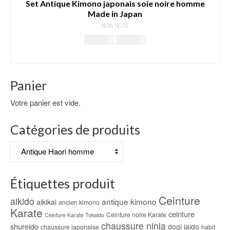
Set Antique Kimono japonais soie noire homme
Made in Japan
NON NOTÉ
Le
Le
199.00
€
179.00
€
prix
prix
AJOUTER AU PANIER
initial
actuel
était :
est :
Panier
199.00€.
179.00€.
Votre panier est vide.
Catégories de produits
Étiquettes produit
Ceinture
aikido
antique kimono
aikikai
ancien kimono
Karate
ceinture
Ceinture noire Karate
Ceinture Karate Tokaido
chaussure ninja
shureido
dogi iaido
chaussure japonaise
habit