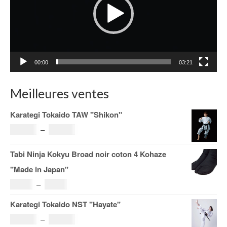
00:00
03:21
Meilleures ventes
Karategi Tokaido TAW "Shikon"
Plage
121.00
€
–
185.00
€
de
Tabi Ninja Kokyu Broad noir coton 4 Kohaze
prix :
"Made in Japan"
121.00€
Plage
19.00
€
–
29.00
€
à
de
Karategi Tokaido NST "Hayate"
185.00€
prix :
Plage
108.00
€
–
153.00
€