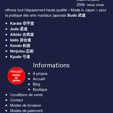
2006 nous vous
offrons tout l’équipement haute qualité « Made in Japan » pour
la pratique des arts martiaux japonais
Budo 武道
Karate
空手堂
Judo
柔道
Aikido
合気道
Iaido
居合道
Kendo
剣道
Ninjutsu
忍術
Kyudo
弓道
Informations
À propos
Accueil
Blog
Boutique
Conditions de vente
Contact
Modes de livraison
Modes de paiement