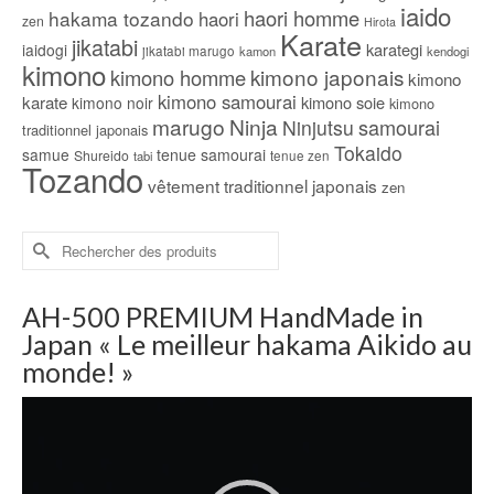
iaido
haori homme
hakama tozando
haori
zen
Hirota
Karate
jikatabi
karategi
iaidogi
jikatabi marugo
kamon
kendogi
kimono
kimono japonais
kimono homme
kimono
kimono samourai
karate
kimono soie
kimono noir
kimono
marugo
Ninja
samourai
Ninjutsu
traditionnel japonais
Tokaido
samue
tenue samourai
Shureido
tabi
tenue zen
Tozando
vêtement traditionnel japonais
zen
Rechercher :
AH-500 PREMIUM HandMade in
Japan « Le meilleur hakama Aikido au
monde! »
Lecteur
vidéo