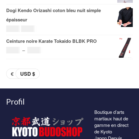
19.00€
de
Dogi Kendo Orizashi coton bleu nuit simple
à
prix :
épaisseur
29.00€
108.00€
Le
Le
69.00
€
59.00
€
à
prix
prix
Ceinture noire Karate Tokaido BLBK PRO
153.00€
initial
actuel
Plage
36.00
€
–
38.00
€
était :
est :
de
69.00€.
59.00€.
prix :
€
USD $
36.00€
à
38.00€
Profil
Boutique d’arts
martiaux haut de
gamme en direct
de Kyoto
Japon.Depuis