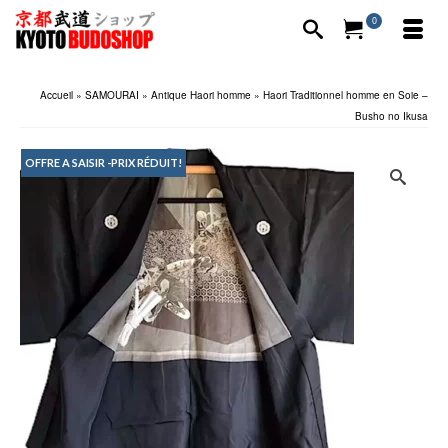
0
Accueil
»
SAMOURAI
»
Antique Haori homme
»
Haori Traditionnel homme en Soie –
Busho no Ikusa
OFFRE A SAISIR -PRIX RÉDUIT!