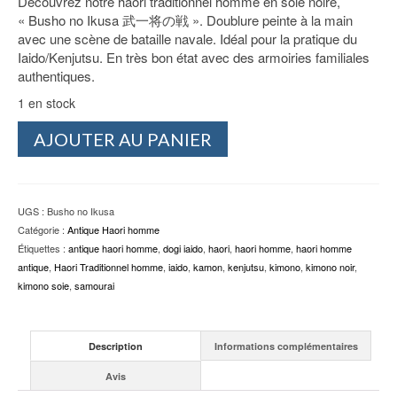
Découvrez notre haori traditionnel homme en soie noire,
initial
actuel
« Busho no Ikusa 武一将の戦 ». Doublure peinte à la main
était :
est :
avec une scène de bataille navale. Idéal pour la pratique du
299.00€.
199.00€.
Iaido/Kenjutsu. En très bon état avec des armoiries familiales
authentiques.
1 en stock
quantité
AJOUTER AU PANIER
de
Haori
Traditionnel
homme
UGS :
Busho no Ikusa
en
Catégorie :
Antique Haori homme
Soie
Étiquettes :
antique haori homme
,
dogi iaido
,
haori
,
haori homme
,
haori homme
-
antique
,
Haori Traditionnel homme
,
iaido
,
kamon
,
kenjutsu
,
kimono
,
kimono noir
,
Busho
kimono soie
,
samourai
no
Ikusa
Description
Informations complémentaires
Avis