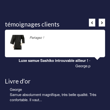
témoignages clients
Partagez !
Lire la suite
Luxe samue Sashiko introuvable ailleur !
-
George.p
Livre d’or
George
Eric
Samue absolument magnifique, très belle qualité. Très
Samue homme de très belle qualité. Livraison rapide et
confortable. Il vaut...
soignée.