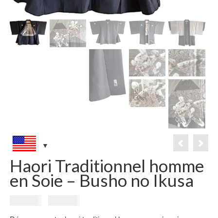
Haori Traditionnel homme
en Soie – Busho no Ikusa
Le
Le
299.00
€
199.00
€
prix
prix