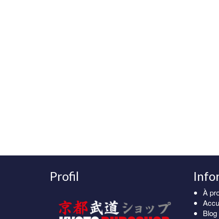
Profil
Info
À pr
Accu
Blog