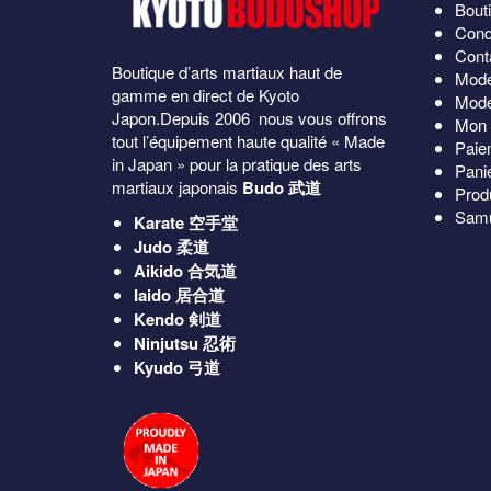
Bout
Cond
Cont
Boutique d’arts martiaux haut de
Mode
gamme en direct de Kyoto
Mode
Japon.Depuis 2006 nous vous offrons
Mon 
tout l’équipement haute qualité « Made
Paie
in Japan » pour la pratique des arts
Pani
martiaux japonais
Budo 武道
Prod
Samu
Karate
空手堂
Judo
柔道
Aikido
合気道
Iaido
居合道
Kendo
剣道
Ninjutsu
忍術
Kyudo
弓道