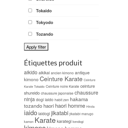
Tokaido
Tokyodo
Tozando
Apply filter
Étiquettes produit
aikido
antique
aikikai
ancien kimono
Ceinture Karate
kimono
Ceinture
ceinture
Ceinture noire Karate
Karate Tokaido
chaussure
shureido
chaussure japonaise
ninja
hakama
dogi iaido
habit zen
haori homme
tozando
haori
Hirota
iaido
jikatabi
iaidogi
jikatabi marugo
Karate
karategi
kamon
kendogi
kimono