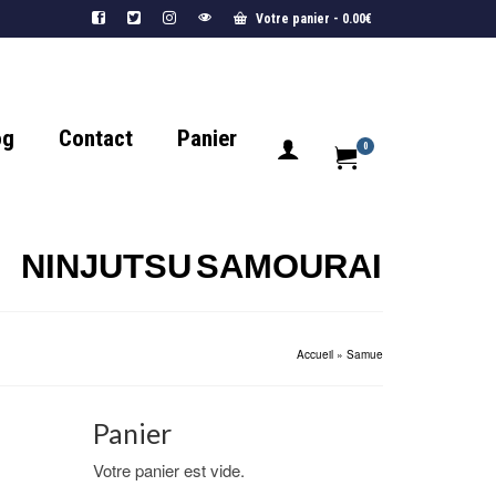
Votre panier
-
0.00
€
og
Contact
Panier
0
NINJUTSU
SAMOURAI
Accueil
»
Samue
Panier
Votre panier est vide.