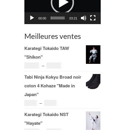
00:00
03:21
Meilleures ventes
Karategi Tokaido TAW
"Shikon"
Plage
121.00
€
–
185.00
€
de
Tabi Ninja Kokyu Broad noir
prix :
coton 4 Kohaze "Made in
121.00€
Japan"
à
Plage
19.00
€
–
29.00
€
185.00€
de
Karategi Tokaido NST
prix :
"Hayate"
19.00€