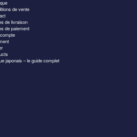
ique
qualité. Très
itions de vente
confortable. Il v
act
prix, sans nul doute. A re/co
s de livraison
sans hésitation
Lire la suite
s de paiement
compte
Luxe samue Sashik
ment
introuvable ailleur !
er
George.
ucts
e japonais – le guide complet