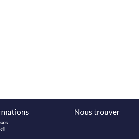
rmations
Nous trouver
opos
eil
Samue absolume
magnifique, très 