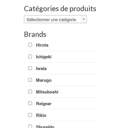
Catégories de produits
Sélectionner une catégorie
Brands
Hirota
Ichigeki
Iwata
Marugo
Mitsuboshi
Reigear
Rikio
Shureido