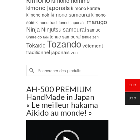
kimono homme
kimono japonais
kimono karate
kimono samourai
kimono
kimono noir
marugo
soie
kimono traditionnel japonais
Ninja
samourai
Ninjutsu
samue
tenue samourai
Shureido
tabi
tenue zen
Tozando
Tokaido
vêtement
traditionnel japonais
zen
Rechercher :
EUR
AH-500 PREMIUM
HandMade in Japan
USD
« Le meilleur hakama
Aikido au monde! »
Lecteur
vidéo