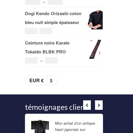
Plage
108.00
€
–
153.00
€
à
de
Dogi Kendo Orizashi coton
29.00€
prix :
bleu nuit simple épaisseur
108.00€
Le
Le
69.00
€
59.00
€
à
prix
prix
Ceinture noire Karate
153.00€
initial
actuel
Tokaido BLBK PRO
était :
est :
Plage
36.00
€
–
38.00
€
69.00€.
59.00€.
de
prix :
EUR €
$
36.00€
à
38.00€
témoignages clients
nt
Mon achat d’un antique
belle
haori japonais sur