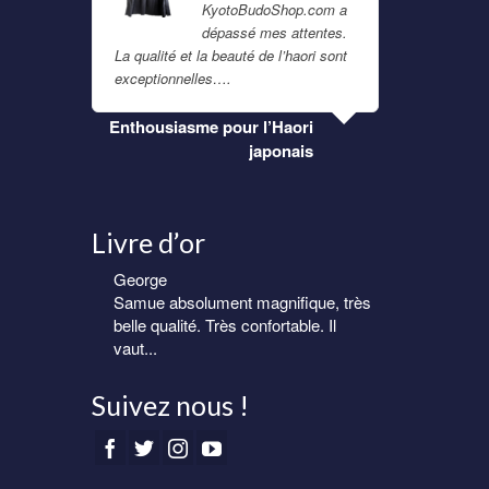
KyotoBudoShop.com a
aut son
dépassé mes attentes.
mmander
La qualité et la beauté de l’haori sont
catalogue 
exceptionnelles….
Lire la suite
martiaux 
ailleur ! 
o
Enthousiasme pour l’Haori
-
japonais
p
Livre d’or
George
Eric
Samue absolument magnifique, très
Samue homme de très belle qualité.
belle qualité. Très confortable. Il
Livraison rapide et soignée.
vaut...
Suivez nous !