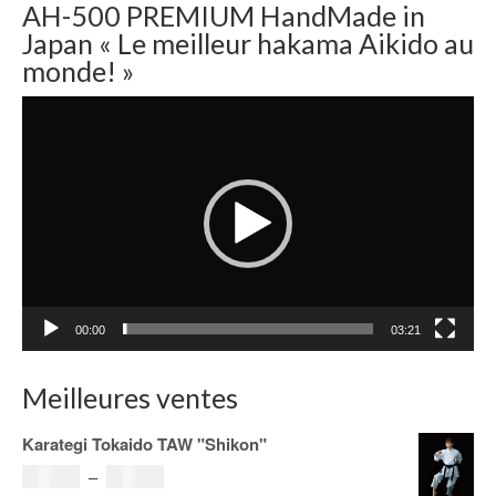
AH-500 PREMIUM HandMade in
Japan « Le meilleur hakama Aikido au
monde! »
Lecteur
vidéo
00:00
03:21
Meilleures ventes
Karategi Tokaido TAW "Shikon"
Plage
121.00
€
–
185.00
€