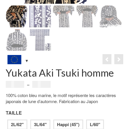
Yukata Aki Tsuki homme
Plage
49.00
€
–
69.00
€
de
100% coton bleu marine, le motif représente les caractères
prix :
japonais de lune d’automne. Fabrication au Japon
49.00€
à
TAILLE
69.00€
2L/62"
3L/64"
Happi (45")
L/60"