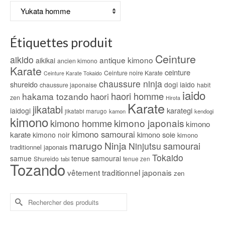
être
choisies
sur
Étiquettes produit
la
page
Ceinture
aikido
antique kimono
aikikai
ancien kimono
du
Karate
produit
ceinture
Ceinture noire Karate
Ceinture Karate Tokaido
chaussure ninja
shureido
dogi iaido
chaussure japonaise
habit
iaido
haori homme
hakama tozando
haori
zen
Hirota
Karate
jikatabi
karategi
iaidogi
jikatabi marugo
kamon
kendogi
kimono
kimono japonais
kimono homme
kimono
kimono samourai
karate
kimono soie
kimono noir
kimono
marugo
Ninja
samourai
Ninjutsu
traditionnel japonais
Tokaido
samue
tenue samourai
Shureido
tabi
tenue zen
Tozando
vêtement traditionnel japonais
zen
Rechercher :