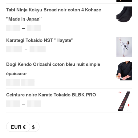
de
Tabi Ninja Kokyu Broad noir coton 4 Kohaze
prix :
"Made in Japan"
121.00€
Plage
19.00
€
–
29.00
€
à
de
Karategi Tokaido NST "Hayate"
185.00€
prix :
Plage
108.00
€
–
153.00
€
19.00€
de
Dogi Kendo Orizashi coton bleu nuit simple
à
prix :
épaisseur
29.00€
108.00€
Le
Le
69.00
€
59.00
€
à
prix
prix
Ceinture noire Karate Tokaido BLBK PRO
153.00€
initial
actuel
Plage
36.00
€
–
38.00
€
était :
est :
de
69.00€.
59.00€.
prix :
EUR €
$
36.00€