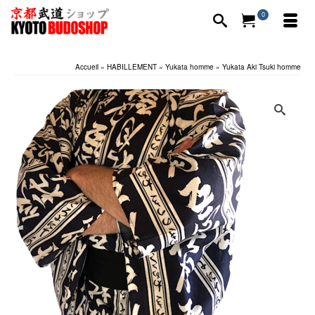
0
Accueil
»
HABILLEMENT
»
Yukata homme
»
Yukata Aki Tsuki homme