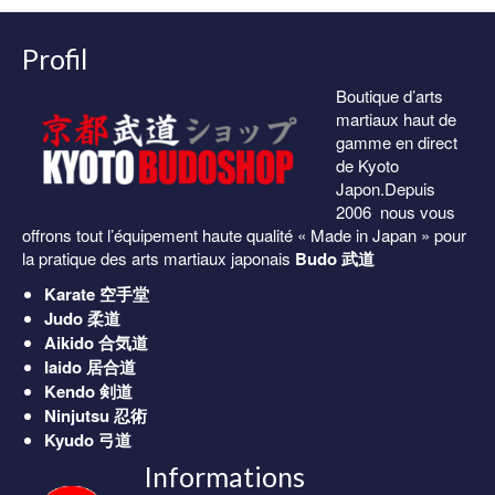
à
38.00€
Profil
Boutique d’arts
martiaux haut de
gamme en direct
de Kyoto
Japon.Depuis
2006 nous vous
offrons tout l’équipement haute qualité « Made in Japan » pour
la pratique des arts martiaux japonais
Budo 武道
Karate
空手堂
Judo
柔道
Aikido
合気道
Iaido
居合道
Kendo
剣道
Ninjutsu
忍術
Kyudo
弓道
Informations