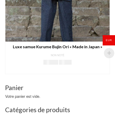
EUR
Luxe samue Kurume Bujin Ori « Made in Japan »
NON NOTÉ
Le
Le
108.00
€
85.00
€
prix
prix
CHOIX DES OPTIONS
initial
actuel
Ce
était :
est :
produit
108.00€.
85.00€.
Panier
a
plusieurs
Votre panier est vide.
variations.
Les
Catégories de produits
options
peuvent