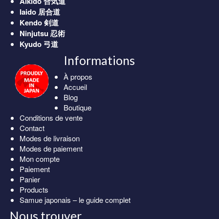
Aikido
合気道
Iaido
居合道
Kendo
剣道
Ninjutsu
忍術
Kyudo
弓道
Informations
À propos
Accueil
Blog
Boutique
Conditions de vente
Contact
Modes de livraison
Modes de paiement
Mon compte
Paiement
Panier
Products
Samue japonais – le guide complet
Nous trouver