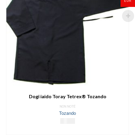
EUR
Dogi iaido Toray Tetrex® Tozando
NON NOTÉ
Tozando
59.00
€
SELECT OPTIONS