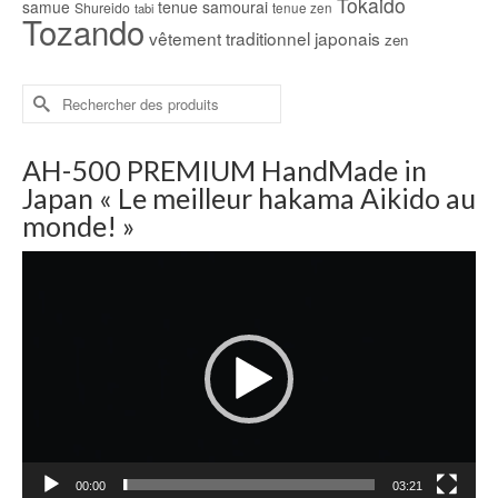
Tokaido
samue
tenue samourai
Shureido
tabi
tenue zen
Tozando
vêtement traditionnel japonais
zen
Rechercher :
AH-500 PREMIUM HandMade in
Japan « Le meilleur hakama Aikido au
monde! »
Lecteur
vidéo
00:00
03:21