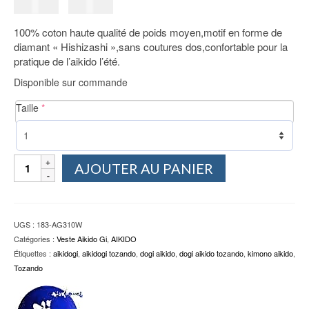
Le
Le
159.00
€
149.00
€
prix
prix
100% coton haute qualité de poids moyen,motif en forme de
initial
actuel
diamant « Hishizashi »,sans coutures dos,confortable pour la
était :
est :
pratique de l’aikido l’été.
159.00€.
149.00€.
Disponible sur commande
(required)
Taille
*
quantité
AJOUTER AU PANIER
de
Luxe
veste
Aikido
UGS :
183-AG310W
Gi
Catégories :
Veste Aikido Gi
,
AIKIDO
coton
Étiquettes :
aikidogi
,
aikidogi tozando
,
dogi aikido
,
dogi aikido tozando
,
kimono aikido
,
Sashiko
Tozando
AI
Tozando
"Made