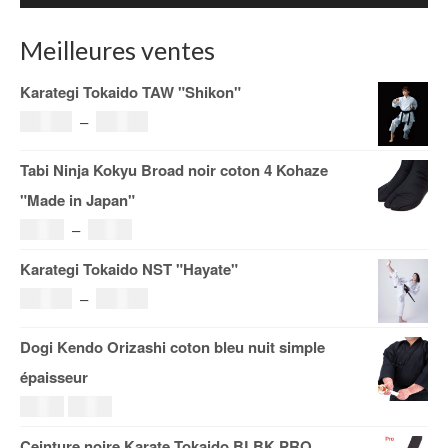
Meilleures ventes
Karategi Tokaido TAW "Shikon"
Plage
121.00
€
–
185.00
€
de
Tabi Ninja Kokyu Broad noir coton 4 Kohaze
prix :
"Made in Japan"
121.00€
Plage
19.00
€
–
29.00
€
à
de
Karategi Tokaido NST "Hayate"
185.00€
prix :
Plage
108.00
€
–
153.00
€
19.00€
de
Dogi Kendo Orizashi coton bleu nuit simple
à
prix :
épaisseur
29.00€
108.00€
Le
Le
69.00
€
59.00
€
à
prix
prix
Ceinture noire Karate Tokaido BLBK PRO
153.00€