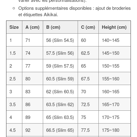
Options supplémentaires disponibles : ajout de broderies
et étiquettes Aikikai.
Size
A (cm)
B (cm)
C (cm)
Height (cm)
1
71
56 (Slim 54.5)
60
140~145
1.5
74
57.5 (Slim 56)
62.5
145~150
2
77
59 (Slim 57.5)
65
150~155
2.5
80
60.5 (Slim 59)
67.5
155~160
3
83
62 (Slim 60.5)
70
160~165
3.5
86
63.5 (Slim 62)
72.5
165~170
4
89
65 (Slim 63.5)
75
170~175
4.5
92
66.5 (Slim 65)
77.5
175~180