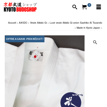
0
Accueil
»
AIKIDO
»
Veste Aikido Gi
»
Luxe veste Aikido Gi coton Sashiko AI Tozando
« Made in Kyoto Japan »
OFFRE A SAISIR -PRIX RÉDUIT!