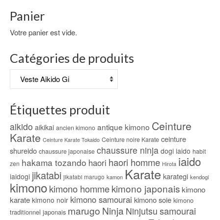
Ce
Panier
produit
a
Votre panier est vide.
plusieurs
variations.
Catégories de produits
Les
options
peuvent
être
choisies
Étiquettes produit
sur
la
Ceinture
aikido
antique kimono
aikikai
page
ancien kimono
Karate
du
ceinture
Ceinture noire Karate
Ceinture Karate Tokaido
produit
chaussure ninja
shureido
dogi iaido
chaussure japonaise
habit
iaido
haori homme
hakama tozando
haori
zen
Hirota
Karate
jikatabi
karategi
iaidogi
jikatabi marugo
kamon
kendogi
kimono
kimono japonais
kimono homme
kimono
kimono samourai
karate
kimono soie
kimono noir
kimono
marugo
Ninja
samourai
Ninjutsu
traditionnel japonais