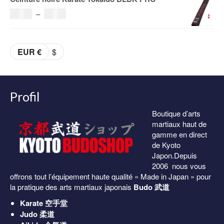
initial
actuel
Plage
36.00
€
–
38.00
€
était :
est :
de
69.00€.
59.00€.
prix :
EUR €
$
36.00€
à
38.00€
Profil
Boutique d’arts
martiaux haut de
gamme en direct
de Kyoto
Japon.Depuis
2006 nous vous
offrons tout l’équipement haute qualité « Made in Japan » pour
la pratique des arts martiaux japonais
Budo 武道
Karate
空手堂
Judo
柔道