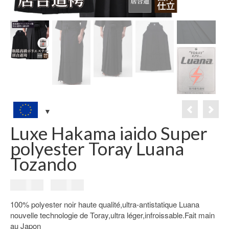
Luxe Hakama iaido Super
polyester Toray Luana
Tozando
Le
Le
229.00
€
199.00
€
prix
prix
100% polyester noir haute qualité,ultra-antistatique Luana
initial
actuel
nouvelle technologie de Toray,ultra léger,infroissable.Fait main
était :
est :
au Japon
229.00€.
199.00€.