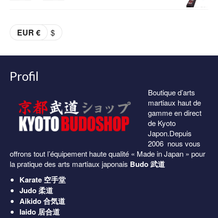
était :
est :
de
69.00€.
59.00€.
prix :
EUR €
$
36.00€
à
38.00€
Profil
Boutique d’arts
martiaux haut de
gamme en direct
de Kyoto
Japon.Depuis
2006 nous vous
offrons tout l’équipement haute qualité « Made in Japan » pour
la pratique des arts martiaux japonais
Budo 武道
Karate
空手堂
Judo
柔道
Aikido
合気道
Iaido
居合道