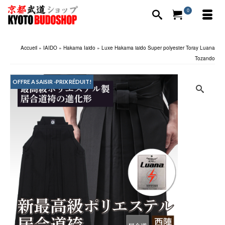
0
Accueil
»
IAIDO
»
Hakama Iaido
»
Luxe Hakama iaido Super polyester Toray Luana
Tozando
OFFRE A SAISIR -PRIX RÉDUIT!