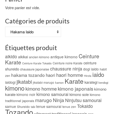
164.00€.
155.00€.
Votre panier est vide.
Catégories de produits
Étiquettes produit
Ceinture
aikido
antique kimono
aikikai
ancien kimono
Karate
ceinture
Ceinture noire Karate
Ceinture Karate Tokaido
chaussure ninja
shureido
dogi iaido
chaussure japonaise
habit
iaido
haori homme
hakama tozando
haori
zen
Hirota
Karate
jikatabi
karategi
iaidogi
jikatabi marugo
kamon
kendogi
kimono
kimono japonais
kimono homme
kimono
kimono samourai
karate
kimono soie
kimono noir
kimono
marugo
Ninja
samourai
Ninjutsu
traditionnel japonais
Tokaido
samue
tenue samourai
Shureido
tabi
tenue zen
Tozando
vêtement traditionnel japonais
zen