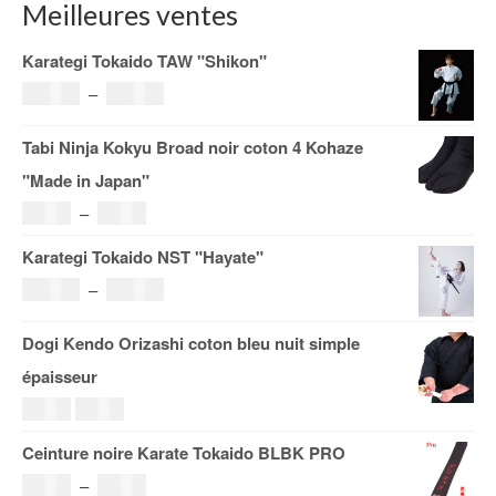
Meilleures ventes
Karategi Tokaido TAW "Shikon"
Plage
121.00
€
–
185.00
€
de
Tabi Ninja Kokyu Broad noir coton 4 Kohaze
prix :
"Made in Japan"
121.00€
Plage
19.00
€
–
29.00
€
à
de
Karategi Tokaido NST "Hayate"
185.00€
prix :
Plage
108.00
€
–
153.00
€
19.00€
de
Dogi Kendo Orizashi coton bleu nuit simple
à
prix :
épaisseur
29.00€
108.00€
Le
Le
69.00
€
59.00
€
à
prix
prix
Ceinture noire Karate Tokaido BLBK PRO
153.00€
initial
actuel
Plage
36.00
€
–
38.00
€