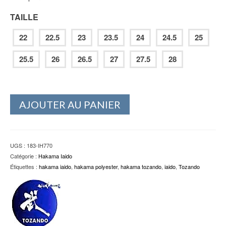
TAILLE
22
22.5
23
23.5
24
24.5
25
25.5
26
26.5
27
27.5
28
AJOUTER AU PANIER
UGS :
183-IH770
Catégorie :
Hakama Iaido
Étiquettes :
hakama iaido
,
hakama polyester
,
hakama tozando
,
iaido
,
Tozando