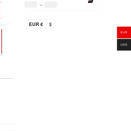
était :
est :
Plage
36.00
€
–
38.00
€
69.00€.
59.00€.
de
prix :
EUR €
$
36.00€
EUR
à
USD
38.00€