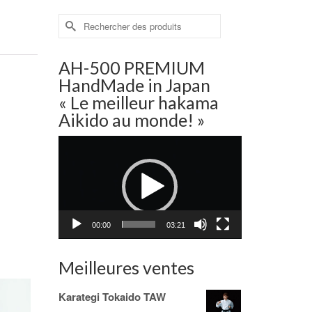
Rechercher :
AH-500 PREMIUM
HandMade in Japan
« Le meilleur hakama
Aikido au monde! »
Lecteur
vidéo
00:00
03:21
Meilleures ventes
Karategi Tokaido TAW