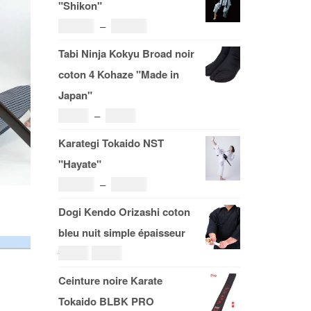
"Shikon"
Plage
121.00
€
–
185.00
€
de
Tabi Ninja Kokyu Broad noir
prix :
coton 4 Kohaze "Made in
121.00€
Japan"
à
Plage
19.00
€
–
29.00
€
185.00€
de
Karategi Tokaido NST
prix :
"Hayate"
19.00€
Plage
108.00
€
–
153.00
€
à
de
Dogi Kendo Orizashi coton
29.00€
prix :
bleu nuit simple épaisseur
108.00€
Le
Le
69.00
€
59.00
€
à
prix
prix
Ceinture noire Karate
153.00€
initial
actuel
Tokaido BLBK PRO