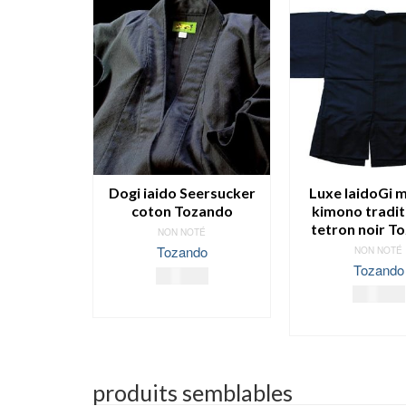
Dogi iaido Seersucker
Luxe IaidoGi 
coton Tozando
kimono tradit
tetron noir T
NON NOTÉ
Tozando
NON NOTÉ
Tozando
122.00
€
220.00
€
SELECT OPTIONS
SELECT OPT
Ce
Ce
produit
produ
a
a
plusieurs
produits semblables
plus
variations.