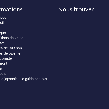
.00€.
99.00€.
174.0
rmations
Nous trouver
opos
eil
Partagez !
Lire l
ique
itions de vente
act
Luxe samue Sashik
s de livraison
introuvable ailleur !
s de paiement
George.
compte
ment
er
ucts
e japonais – le guide complet