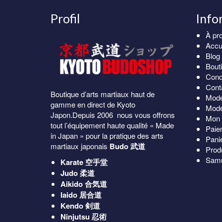
119
variations.
Profil
Info
Les
options
À pr
peuvent
Accu
être
Blog
choisies
Bout
sur
Cond
la
Cont
page
Boutique d’arts martiaux haut de
Mode
du
gamme en direct de Kyoto
Mode
produit
Japon.Depuis 2006 nous vous offrons
Mon 
tout l’équipement haute qualité « Made
Paie
in Japan » pour la pratique des arts
Pani
martiaux japonais
Budo 武道
Prod
Samu
Karate
空手堂
Judo
柔道
Aikido
合気道
Iaido
居合道
Kendo
剣道
Ninjutsu
忍術