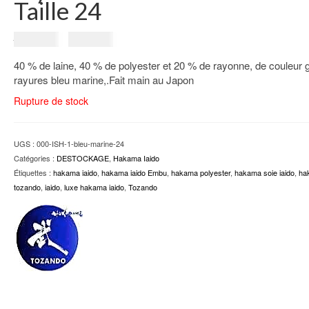
Taille 24
Le
Le
289.00
€
259.00
€
prix
prix
40 % de laine, 40 % de polyester et 20 % de rayonne, de couleur g
initial
actuel
rayures bleu marine,.Fait main au Japon
était :
est :
289.00€.
259.00€.
Rupture de stock
UGS :
000-ISH-1-bleu-marine-24
Catégories :
DESTOCKAGE
,
Hakama Iaido
Étiquettes :
hakama iaido
,
hakama iaido Embu
,
hakama polyester
,
hakama soie iaido
,
ha
tozando
,
iaido
,
luxe hakama iaido
,
Tozando