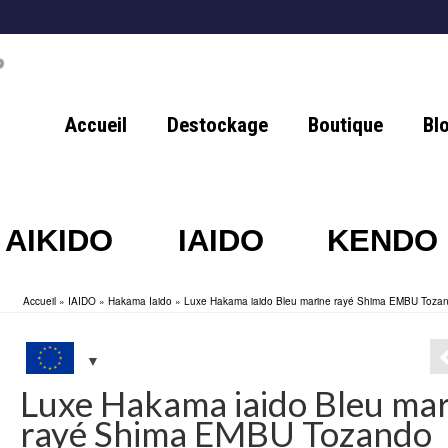
Accueil
Destockage
Boutique
Bl
AIKIDO
IAIDO
KENDO
Accueil
»
IAIDO
»
Hakama Iaido
»
Luxe Hakama iaido Bleu marine rayé Shima EMBU Tozand
Luxe Hakama iaido Bleu ma
rayé Shima EMBU Tozando