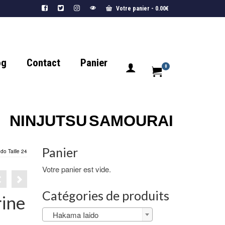
Votre panier
-
0.00
€
og
Contact
Panier
0
NINJUTSU
SAMOURAI
Panier
o Taille 24
Votre panier est vide.
Catégories de produits
rine
Hakama Iaido