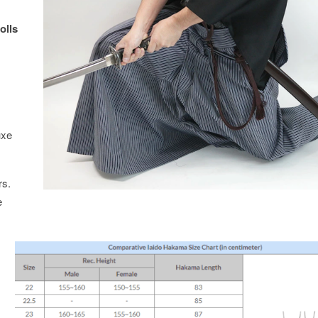
olls
uxe
rs.
e