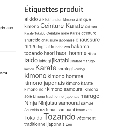
Étiquettes produit
aikido
antique
aikikai
ancien kimono
Ceinture Karate
kimono
ris aux
Ceinture
ceinture
Ceinture noire Karate
Karate Tokaido
chaussure
shureido
chaussure japonaise
ninja
hakama
dogi iaido
habit zen
haori homme
tozando
haori
Hirota
iaido
jikatabi
iaidogi
jikatabi marugo
Karate
karategi
kamon
kendogi
kimono
kama
kimono homme
kimono japonais
kimono karate
kimono samourai
kimono
kimono noir
marugo
soie
kimono traditionnel japonais
Ninja
samourai
Ninjutsu
samue
tenue samourai
Shureido
tabi
tenue zen
Tozando
Tokaido
vêtement
traditionnel japonais
zen