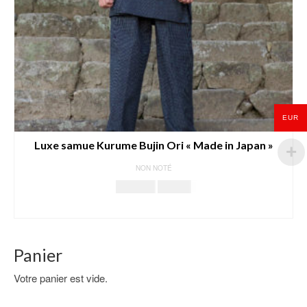
EUR
Luxe samue Kurume Bujin Ori « Made in Japan »
NON NOTÉ
Le
Le
108.00
€
85.00
€
prix
prix
CHOIX DES OPTIONS
initial
actuel
Ce
était :
est :
produit
108.00€.
85.00€.
Panier
a
plusieurs
Votre panier est vide.
variations.
Les