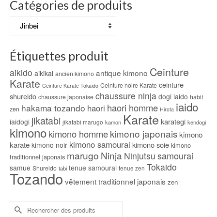
Catégories de produits
options
peuvent
être
choisies
sur
Étiquettes produit
la
page
Ceinture
aikido
antique kimono
aikikai
du
ancien kimono
Karate
produit
ceinture
Ceinture noire Karate
Ceinture Karate Tokaido
chaussure ninja
shureido
dogi iaido
chaussure japonaise
habit
iaido
haori homme
hakama tozando
haori
zen
Hirota
Karate
jikatabi
karategi
iaidogi
jikatabi marugo
kamon
kendogi
kimono
kimono japonais
kimono homme
kimono
kimono samourai
karate
kimono soie
kimono noir
kimono
marugo
Ninja
samourai
Ninjutsu
traditionnel japonais
Tokaido
samue
tenue samourai
Shureido
tabi
tenue zen
Tozando
vêtement traditionnel japonais
zen
Rechercher :