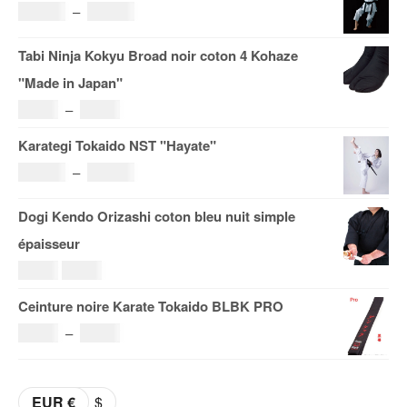
Plage
121.00
€
–
185.00
€
de
Tabi Ninja Kokyu Broad noir coton 4 Kohaze
prix :
"Made in Japan"
121.00€
Plage
19.00
€
–
29.00
€
à
de
Karategi Tokaido NST "Hayate"
185.00€
prix :
Plage
108.00
€
–
153.00
€
19.00€
de
Dogi Kendo Orizashi coton bleu nuit simple
à
prix :
épaisseur
29.00€
108.00€
Le
Le
69.00
€
59.00
€
à
prix
prix
Ceinture noire Karate Tokaido BLBK PRO
153.00€
initial
actuel
Plage
36.00
€
–
38.00
€
était :
est :
de
69.00€.
59.00€.
prix :
EUR €
$