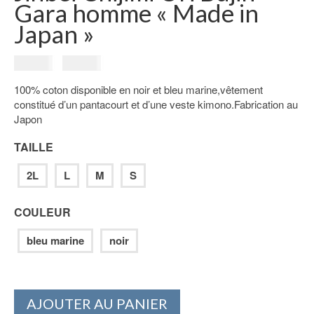
Gara homme « Made in
Japan »
Le
Le
85.00
€
79.00
€
prix
prix
100% coton disponible en noir et bleu marine,vêtement
initial
actuel
constitué d’un pantacourt et d’une veste kimono.Fabrication au
était :
est :
Japon
85.00€.
79.00€.
TAILLE
2L
L
M
S
COULEUR
bleu marine
noir
AJOUTER AU PANIER