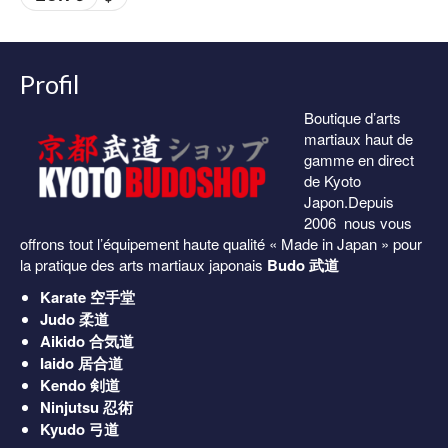
36.00€
à
38.00€
Profil
Boutique d’arts
martiaux haut de
gamme en direct
de Kyoto
Japon.Depuis
2006 nous vous
offrons tout l’équipement haute qualité « Made in Japan » pour
la pratique des arts martiaux japonais
Budo 武道
Karate
空手堂
Judo
柔道
Aikido
合気道
Iaido
居合道
Kendo
剣道
Ninjutsu
忍術
Kyudo
弓道