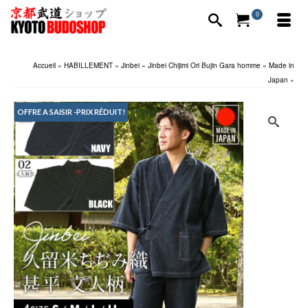
0
Accueil
»
HABILLEMENT
»
Jinbei
»
Jinbei Chijimi Ori Bujin Gara homme « Made in
Japan »
OFFRE A SAISIR -PRIX RÉDUIT!