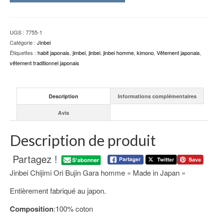
UGS :
7755-1
Catégorie :
Jinbei
Étiquettes :
habit japonais
,
jimbei
,
jinbei
,
jinbei homme
,
kimono
,
Vêtement japonais
,
vêtement traditionnel japonais
Description
Informations complémentaires
Avis
Description de produit
Partagez !
Jinbei Chijimi Ori Bujin Gara homme « Made in Japan »
Entièrement fabriqué au japon.
Composition
:100% coton