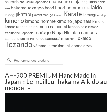
chaussure ninja
shureido
dogi iaido
chaussure japonaise
habit
iaido
haori homme
hakama tozando
haori
zen
Hirota
Karate
jikatabi
karategi
iaidogi
jikatabi marugo
kamon
kendogi
kimono
kimono japonais
kimono homme
kimono
kimono samourai
karate
kimono soie
kimono noir
kimono
marugo
Ninja
samourai
Ninjutsu
traditionnel japonais
Tokaido
samue
tenue samourai
Shureido
tabi
tenue zen
Tozando
vêtement traditionnel japonais
zen
Rechercher :
AH-500 PREMIUM HandMade in
Japan « Le meilleur hakama Aikido au
monde! »
Lecteur
vidéo