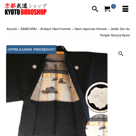
0
Accueil
»
SAMOURAI
»
Antique Haori homme
»
Haori Japonais Homme – Jardin Zen du
Temple Ryoanji Kyoto
OFFRE A SAISIR -PRIX RÉDUIT!