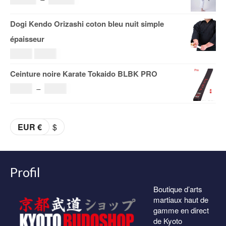
19.00€
de
Dogi Kendo Orizashi coton bleu nuit simple
à
prix :
épaisseur
29.00€
108.00€
Le
Le
69.00
€
59.00
€
à
prix
prix
Ceinture noire Karate Tokaido BLBK PRO
153.00€
initial
actuel
Plage
36.00
€
–
38.00
€
était :
est :
de
69.00€.
59.00€.
prix :
EUR €
$
36.00€
à
38.00€
Profil
Boutique d’arts
martiaux haut de
gamme en direct
de Kyoto