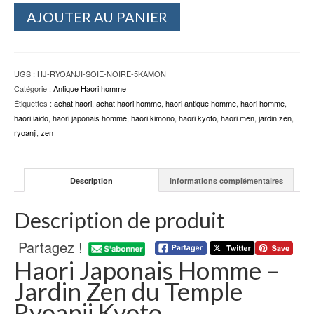
était :
est :
quantité
AJOUTER AU PANIER
399.00€.
299.00€.
de
Haori
Japonais
Homme
UGS :
HJ-RYOANJI-SOIE-NOIRE-5KAMON
-
Catégorie :
Antique Haori homme
Jardin
Étiquettes :
achat haori
,
achat haori homme
,
haori antique homme
,
haori homme
,
Zen
haori iaido
,
haori japonais homme
,
haori kimono
,
haori kyoto
,
haori men
,
jardin zen
,
du
ryoanji
,
zen
Temple
Ryoanji
Kyoto
Description
Informations complémentaires
Description de produit
Partagez !
Haori Japonais Homme –
Jardin Zen du Temple
Ryoanji Kyoto