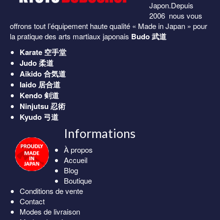
Japon.Depuis
2006 nous vous
offrons tout l’équipement haute qualité « Made in Japan » pour
la pratique des arts martiaux japonais
Budo 武道
Karate
空手堂
Judo
柔道
Aikido
合気道
Iaido
居合道
Kendo
剣道
Ninjutsu
忍術
Kyudo
弓道
Informations
À propos
Accueil
Blog
Boutique
Conditions de vente
Contact
Modes de livraison