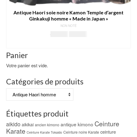
Antique Haori soie noire Kamon Temple d’argent
Ginkakuji homme « Made in Japan »
NON NOTÉ
Le
Le
349.00
€
299.00
€
prix
prix
SELECT OPTIONS
initial
actuel
était :
est :
Panier
349.00€.
299.00€.
Votre panier est vide.
Catégories de produits
Étiquettes produit
Ceinture
aikido
antique kimono
aikikai
ancien kimono
Karate
ceinture
Ceinture noire Karate
Ceinture Karate Tokaido