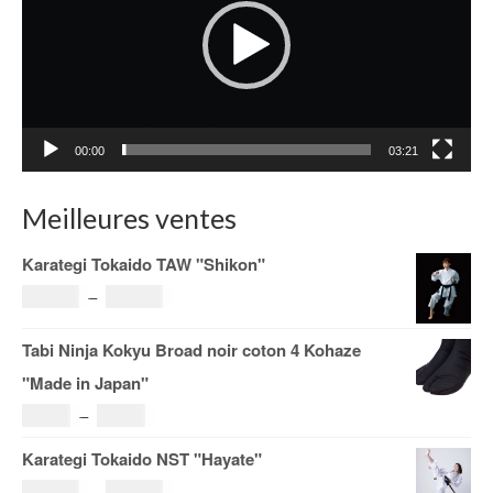
00:00
03:21
Meilleures ventes
Karategi Tokaido TAW "Shikon"
Plage
121.00
€
–
185.00
€
de
Tabi Ninja Kokyu Broad noir coton 4 Kohaze
prix :
"Made in Japan"
121.00€
Plage
19.00
€
–
29.00
€
à
de
Karategi Tokaido NST "Hayate"
185.00€
prix :
Plage
108.00
€
–
153.00
€