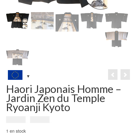
Haori Japonais Homme –
Jardin Zen du Temple
Ryoanji Kyoto
Le
Le
399.00
€
299.00
€
prix
prix
1 en stock
initial
actuel