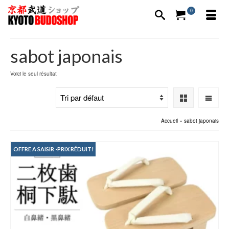
0
sabot japonais
Voici le seul résultat
Accueil
»
sabot japonais
OFFRE A SAISIR -PRIX RÉDUIT!