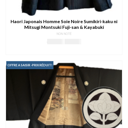
Haori Japonais Homme Soie Noire Sumikiri-kaku ni
Mitsugi Montsuki Fuji-san & Kayabuki
NON NOTÉ
Le
Le
199.00
€
189.00
€
prix
prix
AJOUTER AU PANIER
initial
actuel
était :
est :
199.00€.
189.00€.
OFFRE A SAISIR -PRIX RÉDUIT!