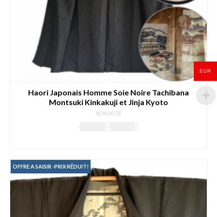
EUR
Haori Japonais Homme Soie Noire Tachibana
Montsuki Kinkakuji et Jinja Kyoto
NON NOTÉ
Le
Le
289.00
€
189.00
€
prix
prix
AJOUTER AU PANIER
initial
actuel
était :
est :
289.00€.
189.00€.
OFFRE A SAISIR -PRIX RÉDUIT!