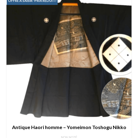
199.00€.
169.00€.
OFFRE A SAISIR -PRIX RÉDUIT!
Antique Haori homme – Yomeimon Toshogu Nikko
NON NOTÉ