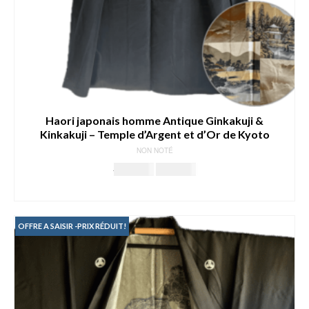
Haori japonais homme Antique Ginkakuji &
Kinkakuji – Temple d’Argent et d’Or de Kyoto
NON NOTÉ
Le
Le
349.00
€
269.00
€
prix
prix
AJOUTER AU PANIER
initial
actuel
était :
est :
349.00€.
269.00€.
OFFRE A SAISIR -PRIX RÉDUIT!