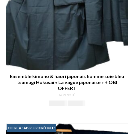
Ensemble kimono & haori japonais homme soie bleu
tsumugi Hokusai « La vague japonaise » + OBI
OFFERT
NON NOTÉ
Le
Le
399.00
€
309.00
€
prix
prix
AJOUTER AU PANIER
initial
actuel
était :
est :
399.00€.
309.00€.
OFFRE A SAISIR -PRIX RÉDUIT!