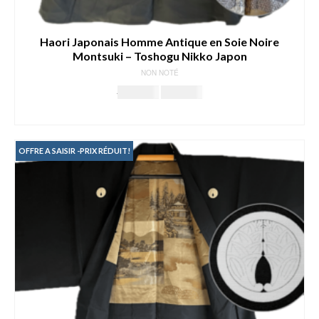
Haori Japonais Homme Antique en Soie Noire
Montsuki – Toshogu Nikko Japon
NON NOTÉ
Le
Le
199.00
€
149.00
€
prix
prix
AJOUTER AU PANIER
initial
actuel
était :
est :
199.00€.
149.00€.
OFFRE A SAISIR -PRIX RÉDUIT!