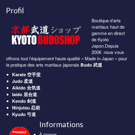
Profil
Boutique d’arts
martiaux haut de
gamme en direct
de Kyoto
Japon.Depuis
2006 nous vous
offrons tout l’équipement haute qualité « Made in Japan » pour
la pratique des arts martiaux japonais
Budo 武道
Karate
空手堂
Judo
柔道
Aikido
合気道
Iaido
居合道
Kendo
剣道
Ninjutsu
忍術
Kyudo
弓道
Informations
À propos