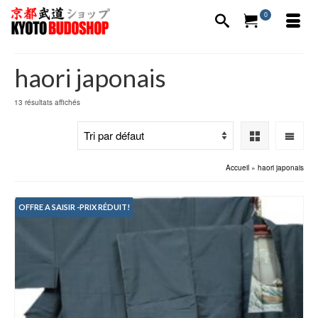
0
haori japonais
13 résultats affichés
Accueil
»
haori japonais
OFFRE A SAISIR -PRIX RÉDUIT!