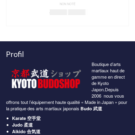
NON NOTÉ
Le
Le
179.00
€
159.00
€
prix
prix
AJOUTER AU PANIER
initial
actuel
était :
est :
179.00€.
159.00€.
Profil
Boutique d’arts
martiaux haut de
gamme en direct
de Kyoto
Japon.Depuis
2006 nous vous
offrons tout l’équipement haute qualité « Made in Japan » pour
la pratique des arts martiaux japonais
Budo 武道
Karate
空手堂
Judo
柔道
Aikido
合気道