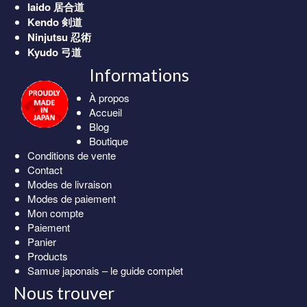
Iaido
居合道
Kendo
剣道
Ninjutsu
忍術
Kyudo
弓道
Informations
À propos
Accueil
Blog
Boutique
Conditions de vente
Contact
Modes de livraison
Modes de paiement
Mon compte
Paiement
Panier
Products
Samue japonais – le guide complet
Nous trouver