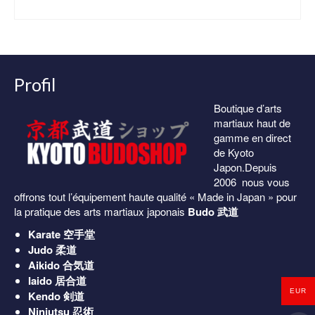
prix
prix
CHOIX DES OPTIONS
initial
actuel
Ce
était :
est :
produit
79.00€.
69.00€.
a
plusieurs
Profil
variations.
Les
Boutique d’arts
options
martiaux haut de
peuvent
gamme en direct
être
de Kyoto
choisies
Japon.Depuis
sur
2006 nous vous
la
offrons tout l’équipement haute qualité « Made in Japan » pour
page
la pratique des arts martiaux japonais
Budo 武道
du
produit
Karate
空手堂
Judo
柔道
Aikido
合気道
Iaido
居合道
EUR
Kendo
剣道
Ninjutsu
忍術