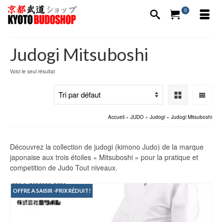
0
Judogi Mitsuboshi
Voici le seul résultat
Accueil
»
JUDO
»
Judogi
»
Judogi Mitsuboshi
Découvrez la collection de judogi (kimono Judo) de la marque
japonaise aux trois étoiles « Mitsuboshi » pour la pratique et
competition de Judo Tout niveaux.
OFFRE A SAISIR -PRIX RÉDUIT!