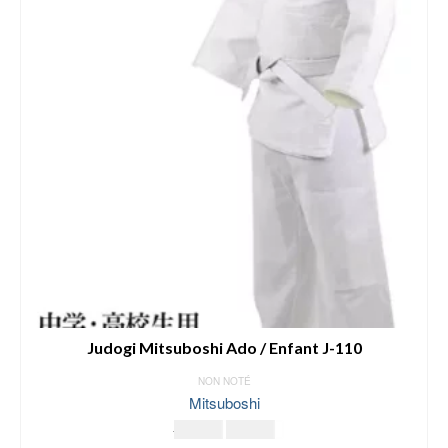
Judogi Mitsuboshi Ado / Enfant J-110
NON NOTÉ
Mitsuboshi
Le
Le
79.00
€
69.00
€